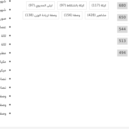
شهيو
680
كيكة
(117)
كيكة بالشكلاط
(97)
ليلى الحديوي
(97)
شهيو
مشاهير
(428)
وصفة
(156)
وصفة لزيادة الوزن
(138)
650
صور 
عصائ
544
لالة م
513
لالة 
494
مطبخ
مكيا
ميكرو
نصائ
نصائ
وصفا
وصفا
وصفا