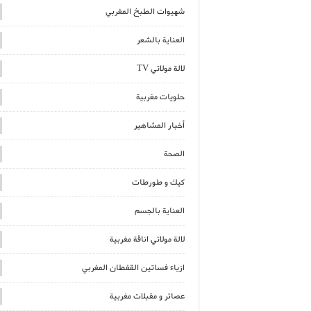
شهيوات الطبخ المغربي
العناية بالشعر
لالة مولاتي TV
حلويات مغربية
أخبار المشاهير
الصحة
كيك و طورطات
العناية بالجسم
لالة مولاتي اناقة مغربية
ازياء فساتين القفطان المغربي
عصائر و مقبلات مغربية