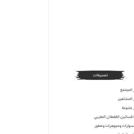
تصنيفات
 المجتمع
ر المشاهير
 متنوعة
ء فساتين القفطان المغربي
وارات ومجوهرات وعطور