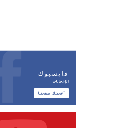
فايسبوك
الإعجابات
أعجبتك صفحتنا