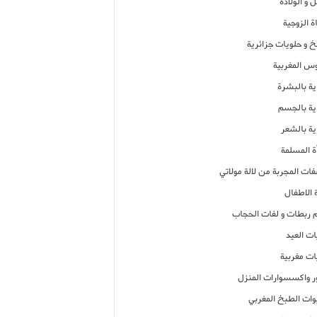
 و الولادة
ة الزوجية
خ و حلويات جزائرية
وس المغربية
ية بالبشرة
اية بالجسم
ية بالشعر
ة المسلمة
فات المجربة من لالة مولاتي
 الاطفال
م ربطات و لفات الحجاب
ات العيد
ات مغربية
ر واكسسوارات المنزل
ات الطبخ المغربي