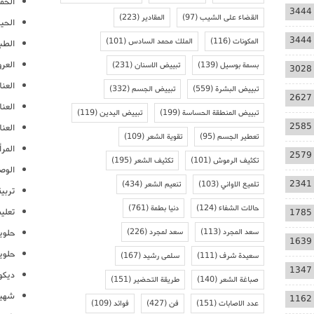
الحمل
3444
القضاء على الشيب
(97)
المقادير
(223)
الحيا
3444
المكونات
(116)
الملك محمد السادس
(101)
الطب
العر
بسمة بوسيل
(139)
تبييض الاسنان
(231)
3028
العنا
تبييض البشرة
(559)
تبييض الجسم
(332)
2627
العن
تبييض المنطقة الحساسة
(199)
تبييض اليدين
(119)
2585
العنا
تعطير الجسم
(95)
تقوية الشعر
(109)
المرأ
2579
تكثيف الرموش
(101)
تكثيف الشعر
(195)
الوص
2341
تلميع الاواني
(103)
تنعيم الشعر
(434)
تربية
حالات الشفاء
(124)
دنيا بطمة
(761)
تعلي
1785
سعد المجرد
(113)
سعد لمجرد
(226)
حلوي
1639
حلوي
سعيدة شرف
(111)
سلمى رشيد
(167)
1347
ديكو
صباغة الشعر
(140)
طريقة التحضير
(151)
شهيو
1162
عدد الاصابات
(151)
فن
(427)
فوائد
(109)