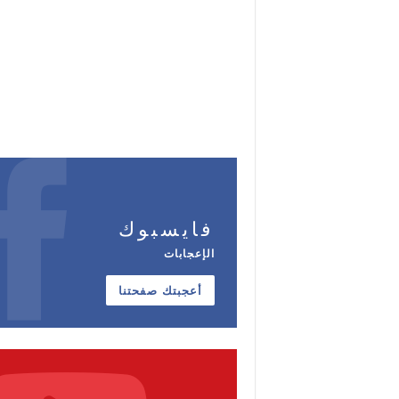
فايسبوك
الإعجابات
أعجبتك صفحتنا