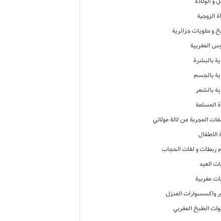
 و الولادة
ة الزوجية
خ و حلويات جزائرية
وس المغربية
ية بالبشرة
اية بالجسم
ية بالشعر
ة المسلمة
فات المجربة من لالة مولاتي
 الاطفال
م ربطات و لفات الحجاب
ات العيد
ات مغربية
ر واكسسوارات المنزل
ات الطبخ المغربي