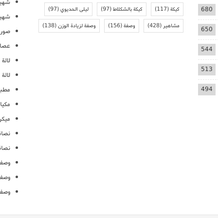
شهيو
680
كيكة
(117)
كيكة بالشكلاط
(97)
ليلى الحديوي
(97)
شهيو
مشاهير
(428)
وصفة
(156)
وصفة لزيادة الوزن
(138)
650
صور 
عصائ
544
لالة م
513
لالة 
494
مطبخ
مكيا
ميكرو
نصائ
نصائ
وصفا
وصفا
وصفا