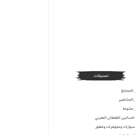
تصنيفات
 المجتمع
ر المشاهير
 متنوعة
ء فساتين القفطان المغربي
وارات ومجوهرات وعطور