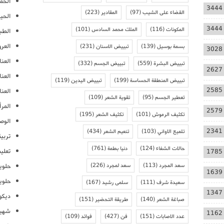
الحمل
3444
القضاء على الشيب
(97)
المقادير
(223)
الحيا
3444
المكونات
(116)
الملك محمد السادس
(101)
الطب
العر
بسمة بوسيل
(139)
تبييض الاسنان
(231)
3028
العنا
تبييض البشرة
(559)
تبييض الجسم
(332)
2627
العن
تبييض المنطقة الحساسة
(199)
تبييض اليدين
(119)
2585
العنا
تعطير الجسم
(95)
تقوية الشعر
(109)
المرأ
2579
تكثيف الرموش
(101)
تكثيف الشعر
(195)
الوص
2341
تلميع الاواني
(103)
تنعيم الشعر
(434)
تربية
حالات الشفاء
(124)
دنيا بطمة
(761)
تعلي
1785
سعد المجرد
(113)
سعد لمجرد
(226)
حلوي
1639
حلوي
سعيدة شرف
(111)
سلمى رشيد
(167)
1347
ديكو
صباغة الشعر
(140)
طريقة التحضير
(151)
شهيو
1162
عدد الاصابات
(151)
فن
(427)
فوائد
(109)