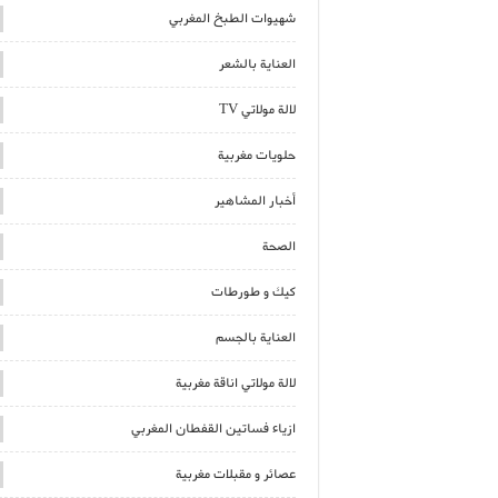
شهيوات الطبخ المغربي
العناية بالشعر
لالة مولاتي TV
حلويات مغربية
أخبار المشاهير
الصحة
كيك و طورطات
العناية بالجسم
لالة مولاتي اناقة مغربية
ازياء فساتين القفطان المغربي
عصائر و مقبلات مغربية