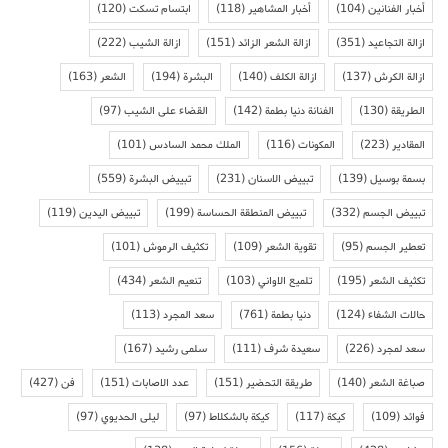
أخبار الفنانين
(104)
أخبار المشاهير
(118)
ابتسام تسكت
(120)
ازالة التجاعيد
(351)
ازالة الشعر الزائد
(151)
ازالة الشيب
(222)
ازالة الكرش
(137)
ازالة الكلف
(140)
البشرة
(194)
الشعر
(163)
الطريقة
(130)
الفنانة دنيا بطمة
(142)
القضاء على الشيب
(97)
المقادير
(223)
المكونات
(116)
الملك محمد السادس
(101)
بسمة بوسيل
(139)
تبييض الاسنان
(231)
تبييض البشرة
(559)
تبييض الجسم
(332)
تبييض المنطقة الحساسة
(199)
تبييض اليدين
(119)
تعطير الجسم
(95)
تقوية الشعر
(109)
تكثيف الرموش
(101)
تكثيف الشعر
(195)
تلميع الاواني
(103)
تنعيم الشعر
(434)
حالات الشفاء
(124)
دنيا بطمة
(761)
سعد المجرد
(113)
سعد لمجرد
(226)
سعيدة شرف
(111)
سلمى رشيد
(167)
صباغة الشعر
(140)
طريقة التحضير
(151)
عدد الاصابات
(151)
فن
(427)
فوائد
(109)
كيكة
(117)
كيكة بالشكلاط
(97)
ليلى الحديوي
(97)