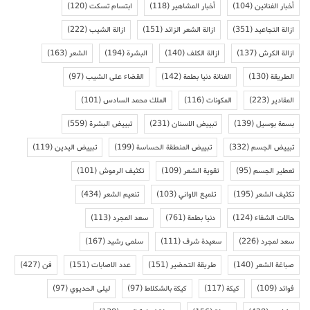
أخبار الفنانين
(104)
أخبار المشاهير
(118)
ابتسام تسكت
(120)
ازالة التجاعيد
(351)
ازالة الشعر الزائد
(151)
ازالة الشيب
(222)
ازالة الكرش
(137)
ازالة الكلف
(140)
البشرة
(194)
الشعر
(163)
الطريقة
(130)
الفنانة دنيا بطمة
(142)
القضاء على الشيب
(97)
المقادير
(223)
المكونات
(116)
الملك محمد السادس
(101)
بسمة بوسيل
(139)
تبييض الاسنان
(231)
تبييض البشرة
(559)
تبييض الجسم
(332)
تبييض المنطقة الحساسة
(199)
تبييض اليدين
(119)
تعطير الجسم
(95)
تقوية الشعر
(109)
تكثيف الرموش
(101)
تكثيف الشعر
(195)
تلميع الاواني
(103)
تنعيم الشعر
(434)
حالات الشفاء
(124)
دنيا بطمة
(761)
سعد المجرد
(113)
سعد لمجرد
(226)
سعيدة شرف
(111)
سلمى رشيد
(167)
صباغة الشعر
(140)
طريقة التحضير
(151)
عدد الاصابات
(151)
فن
(427)
فوائد
(109)
كيكة
(117)
كيكة بالشكلاط
(97)
ليلى الحديوي
(97)