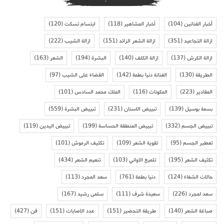
أخبار الفنانين
(104)
أخبار المشاهير
(118)
ابتسام تسكت
(120)
ازالة التجاعيد
(351)
ازالة الشعر الزائد
(151)
ازالة الشيب
(222)
ازالة الكرش
(137)
ازالة الكلف
(140)
البشرة
(194)
الشعر
(163)
الطريقة
(130)
الفنانة دنيا بطمة
(142)
القضاء على الشيب
(97)
المقادير
(223)
المكونات
(116)
الملك محمد السادس
(101)
بسمة بوسيل
(139)
تبييض الاسنان
(231)
تبييض البشرة
(559)
تبييض الجسم
(332)
تبييض المنطقة الحساسة
(199)
تبييض اليدين
(119)
تعطير الجسم
(95)
تقوية الشعر
(109)
تكثيف الرموش
(101)
تكثيف الشعر
(195)
تلميع الاواني
(103)
تنعيم الشعر
(434)
حالات الشفاء
(124)
دنيا بطمة
(761)
سعد المجرد
(113)
سعد لمجرد
(226)
سعيدة شرف
(111)
سلمى رشيد
(167)
صباغة الشعر
(140)
طريقة التحضير
(151)
عدد الاصابات
(151)
فن
(427)