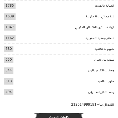
العناية بالجسم
1785
لالة مولاتي اناقة مغربية
1639
ازياء فساتين القفطان المغربي
1347
عصائر و مقبلات مغربية
1162
شهيوات عالمية
680
شهيوات رمضان
650
وصفات لانقاص الوزن
544
حلويات العيد
513
وصفات لزيادة الوزن
494
للاتصال بنا+212614999191
كلمات البحث