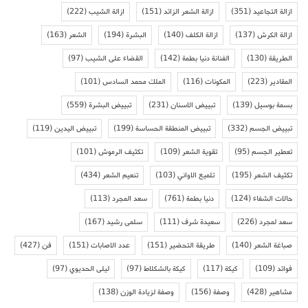
ازالة التجاعيد
(351)
ازالة الشعر الزائد
(151)
ازالة الشيب
(222)
ازالة الكرش
(137)
ازالة الكلف
(140)
البشرة
(194)
الشعر
(163)
الطريقة
(130)
الفنانة دنيا بطمة
(142)
القضاء على الشيب
(97)
المقادير
(223)
المكونات
(116)
الملك محمد السادس
(101)
بسمة بوسيل
(139)
تبييض الاسنان
(231)
تبييض البشرة
(559)
تبييض الجسم
(332)
تبييض المنطقة الحساسة
(199)
تبييض اليدين
(119)
تعطير الجسم
(95)
تقوية الشعر
(109)
تكثيف الرموش
(101)
تكثيف الشعر
(195)
تلميع الاواني
(103)
تنعيم الشعر
(434)
حالات الشفاء
(124)
دنيا بطمة
(761)
سعد المجرد
(113)
سعد لمجرد
(226)
سعيدة شرف
(111)
سلمى رشيد
(167)
صباغة الشعر
(140)
طريقة التحضير
(151)
عدد الاصابات
(151)
فن
(427)
فوائد
(109)
كيكة
(117)
كيكة بالشكلاط
(97)
ليلى الحديوي
(97)
مشاهير
(428)
وصفة
(156)
وصفة لزيادة الوزن
(138)