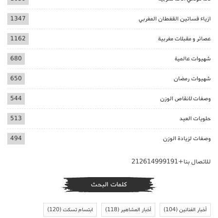
ازياء فساتين القفطان المغربي
1347
عصائر و مقبلات مغربية
1162
شهيوات عالمية
680
شهيوات رمضان
650
وصفات لانقاص الوزن
544
حلويات العيد
513
وصفات لزيادة الوزن
494
للاتصال بنا+212614999191
كلمات البحث
أخبار الفنانين
(104)
أخبار المشاهير
(118)
ابتسام تسكت
(120)