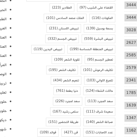
الحمل
3444
القضاء على الشيب
(97)
المقادير
(223)
الحيا
3444
المكونات
(116)
الملك محمد السادس
(101)
الطب
العر
بسمة بوسيل
(139)
تبييض الاسنان
(231)
3028
العنا
تبييض البشرة
(559)
تبييض الجسم
(332)
2627
العن
تبييض المنطقة الحساسة
(199)
تبييض اليدين
(119)
2585
العنا
تعطير الجسم
(95)
تقوية الشعر
(109)
المرأ
2579
تكثيف الرموش
(101)
تكثيف الشعر
(195)
الوص
2341
تلميع الاواني
(103)
تنعيم الشعر
(434)
تربية
حالات الشفاء
(124)
دنيا بطمة
(761)
تعلي
1785
سعد المجرد
(113)
سعد لمجرد
(226)
حلوي
1639
حلوي
سعيدة شرف
(111)
سلمى رشيد
(167)
1347
ديكو
صباغة الشعر
(140)
طريقة التحضير
(151)
شهيو
1162
عدد الاصابات
(151)
فن
(427)
فوائد
(109)