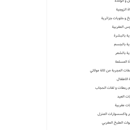
 و الولادة
ة الزوجية
خ و حلويات جزائرية
وس المغربية
ية بالبشرة
اية بالجسم
ية بالشعر
ة المسلمة
فات المجربة من لالة مولاتي
 الاطفال
م ربطات و لفات الحجاب
ات العيد
ات مغربية
ر واكسسوارات المنزل
ات الطبخ المغربي