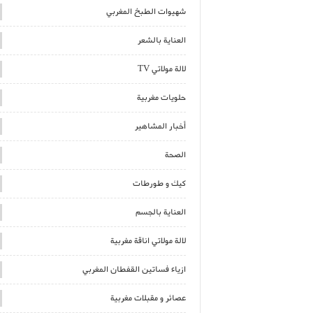
شهيوات الطبخ المغربي
العناية بالشعر
لالة مولاتي TV
حلويات مغربية
أخبار المشاهير
الصحة
كيك و طورطات
العناية بالجسم
لالة مولاتي اناقة مغربية
ازياء فساتين القفطان المغربي
عصائر و مقبلات مغربية