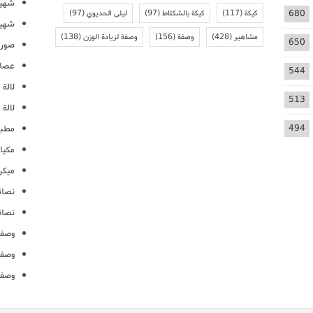
شهيو
680
كيكة
(117)
كيكة بالشكلاط
(97)
ليلى الحديوي
(97)
شهيو
مشاهير
(428)
وصفة
(156)
وصفة لزيادة الوزن
(138)
650
صور 
عصائ
544
لالة م
513
لالة 
494
مطبخ
مكيا
ميكرو
نصائ
نصائ
وصفا
وصفا
وصفا