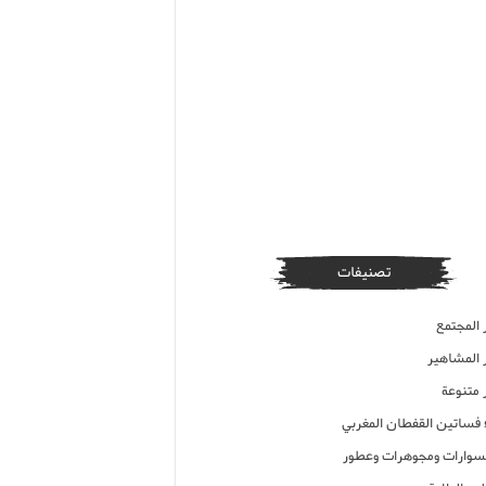
تصنيفات
 المجتمع
ر المشاهير
 متنوعة
ء فساتين القفطان المغربي
وارات ومجوهرات وعطور