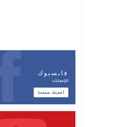
فايسبوك
الإعجابات
أعجبتك صفحتنا