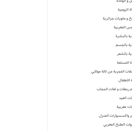
 و الولادة
ة الزوجية
خ و حلويات جزائرية
وس المغربية
ية بالبشرة
اية بالجسم
ية بالشعر
ة المسلمة
فات المجربة من لالة مولاتي
 الاطفال
م ربطات و لفات الحجاب
ات العيد
ات مغربية
ر واكسسوارات المنزل
ات الطبخ المغربي