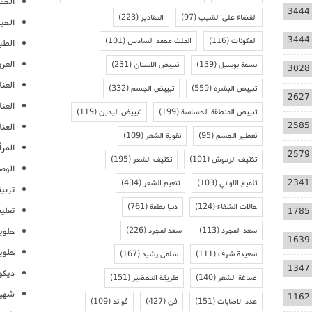
الحمل
3444
القضاء على الشيب
(97)
المقادير
(223)
الحيا
3444
المكونات
(116)
الملك محمد السادس
(101)
الطب
العر
بسمة بوسيل
(139)
تبييض الاسنان
(231)
3028
العنا
تبييض البشرة
(559)
تبييض الجسم
(332)
2627
العن
تبييض المنطقة الحساسة
(199)
تبييض اليدين
(119)
2585
العنا
تعطير الجسم
(95)
تقوية الشعر
(109)
المرأ
2579
تكثيف الرموش
(101)
تكثيف الشعر
(195)
الوص
2341
تلميع الاواني
(103)
تنعيم الشعر
(434)
تربية
حالات الشفاء
(124)
دنيا بطمة
(761)
تعلي
1785
سعد المجرد
(113)
سعد لمجرد
(226)
حلوي
1639
حلوي
سعيدة شرف
(111)
سلمى رشيد
(167)
1347
ديكو
صباغة الشعر
(140)
طريقة التحضير
(151)
شهيو
1162
عدد الاصابات
(151)
فن
(427)
فوائد
(109)