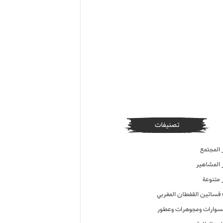
تصنيفات
 المجتمع
ر المشاهير
 متنوعة
ء فساتين القفطان المغربي
وارات ومجوهرات وعطور