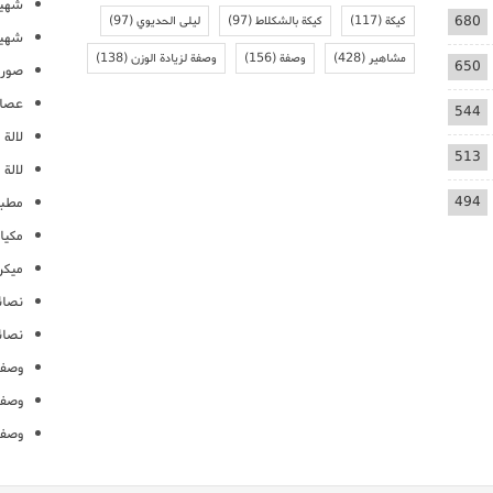
شهيو
680
كيكة
(117)
كيكة بالشكلاط
(97)
ليلى الحديوي
(97)
شهيو
مشاهير
(428)
وصفة
(156)
وصفة لزيادة الوزن
(138)
650
صور 
عصائ
544
لالة م
513
لالة 
494
مطبخ
مكيا
ميكرو
نصائ
نصائ
وصفا
وصفا
وصفا