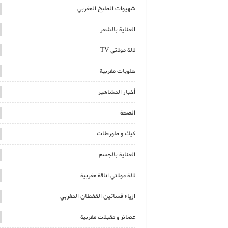
شهيوات الطبخ المغربي
العناية بالشعر
لالة مولاتي TV
حلويات مغربية
أخبار المشاهير
الصحة
كيك و طورطات
العناية بالجسم
لالة مولاتي اناقة مغربية
ازياء فساتين القفطان المغربي
عصائر و مقبلات مغربية