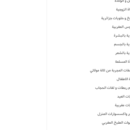
 و الولادة
ة الزوجية
خ و حلويات جزائرية
وس المغربية
ية بالبشرة
اية بالجسم
ية بالشعر
ة المسلمة
فات المجربة من لالة مولاتي
 الاطفال
م ربطات و لفات الحجاب
ات العيد
ات مغربية
ر واكسسوارات المنزل
ات الطبخ المغربي