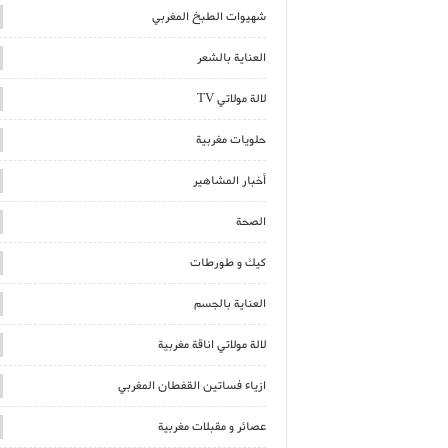
شهيوات الطبخ المغربي
العناية بالشعر
لالة مولاتي TV
حلويات مغربية
أخبار المشاهير
الصحة
كيك و طورطات
العناية بالجسم
لالة مولاتي اناقة مغربية
ازياء فساتين القفطان المغربي
عصائر و مقبلات مغربية