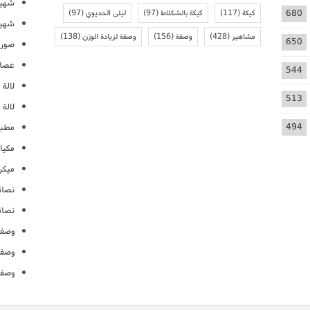
شهيو
680
كيكة
(117)
كيكة بالشكلاط
(97)
ليلى الحديوي
(97)
شهيو
مشاهير
(428)
وصفة
(156)
وصفة لزيادة الوزن
(138)
650
صور 
عصائ
544
لالة م
513
لالة 
494
مطبخ
مكيا
ميكرو
نصائ
نصائ
وصفا
وصفا
وصفا