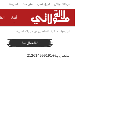
عن لالة مولاتي
فريق العمل
أعلن معنا
اتصل بنا
أخبار
الط
الرئيسية
كيف تتخلصين من مزاجك السيء؟
للاتصال بنا
للاتصال بنا+212614999191