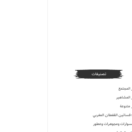
تصنيفات
 المجتمع
ر المشاهير
 متنوعة
ء فساتين القفطان المغربي
وارات ومجوهرات وعطور