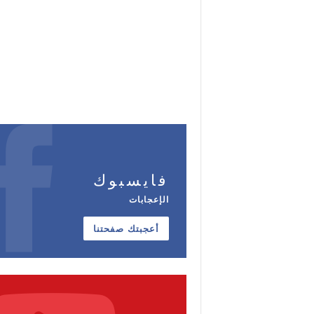
فايسبوك
الإعجابات
أعجبتك صفحتنا