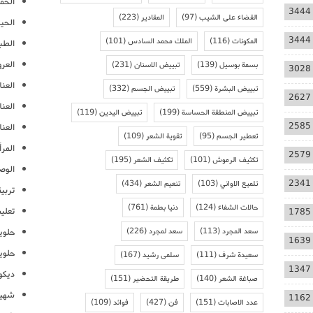
الحمل
3444
القضاء على الشيب
(97)
المقادير
(223)
الحيا
3444
المكونات
(116)
الملك محمد السادس
(101)
الطب
العر
بسمة بوسيل
(139)
تبييض الاسنان
(231)
3028
العنا
تبييض البشرة
(559)
تبييض الجسم
(332)
2627
العن
تبييض المنطقة الحساسة
(199)
تبييض اليدين
(119)
2585
العنا
تعطير الجسم
(95)
تقوية الشعر
(109)
المرأ
2579
تكثيف الرموش
(101)
تكثيف الشعر
(195)
الوص
2341
تلميع الاواني
(103)
تنعيم الشعر
(434)
تربية
حالات الشفاء
(124)
دنيا بطمة
(761)
تعلي
1785
سعد المجرد
(113)
سعد لمجرد
(226)
حلوي
1639
حلوي
سعيدة شرف
(111)
سلمى رشيد
(167)
1347
ديكو
صباغة الشعر
(140)
طريقة التحضير
(151)
شهيو
1162
عدد الاصابات
(151)
فن
(427)
فوائد
(109)