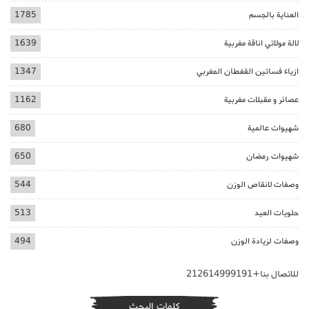
العناية بالجسم
1785
لالة مولاتي اناقة مغربية
1639
ازياء فساتين القفطان المغربي
1347
عصائر و مقبلات مغربية
1162
شهيوات عالمية
680
شهيوات رمضان
650
وصفات لانقاص الوزن
544
حلويات العيد
513
وصفات لزيادة الوزن
494
للاتصال بنا+212614999191
كلمات البحث