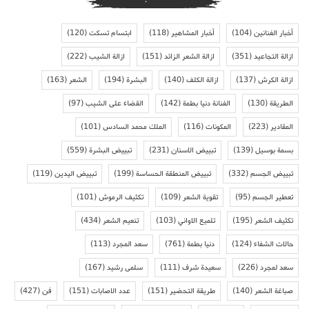
أخبار الفنانين
(104)
أخبار المشاهير
(118)
ابتسام تسكت
(120)
ازالة التجاعيد
(351)
ازالة الشعر الزائد
(151)
ازالة الشيب
(222)
ازالة الكرش
(137)
ازالة الكلف
(140)
البشرة
(194)
الشعر
(163)
الطريقة
(130)
الفنانة دنيا بطمة
(142)
القضاء على الشيب
(97)
المقادير
(223)
المكونات
(116)
الملك محمد السادس
(101)
بسمة بوسيل
(139)
تبييض الاسنان
(231)
تبييض البشرة
(559)
تبييض الجسم
(332)
تبييض المنطقة الحساسة
(199)
تبييض اليدين
(119)
تعطير الجسم
(95)
تقوية الشعر
(109)
تكثيف الرموش
(101)
تكثيف الشعر
(195)
تلميع الاواني
(103)
تنعيم الشعر
(434)
حالات الشفاء
(124)
دنيا بطمة
(761)
سعد المجرد
(113)
سعد لمجرد
(226)
سعيدة شرف
(111)
سلمى رشيد
(167)
صباغة الشعر
(140)
طريقة التحضير
(151)
عدد الاصابات
(151)
فن
(427)