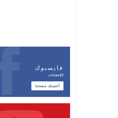
فايسبوك
الإعجابات
أعجبتك صفحتنا