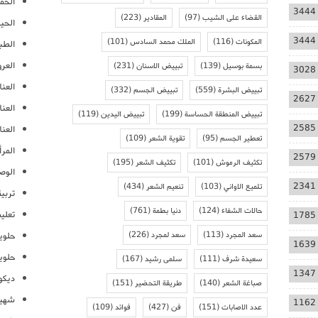
الحمل
3444
القضاء على الشيب
(97)
المقادير
(223)
الحيا
3444
المكونات
(116)
الملك محمد السادس
(101)
الطب
العر
بسمة بوسيل
(139)
تبييض الاسنان
(231)
3028
العنا
تبييض البشرة
(559)
تبييض الجسم
(332)
2627
العن
تبييض المنطقة الحساسة
(199)
تبييض اليدين
(119)
2585
العنا
تعطير الجسم
(95)
تقوية الشعر
(109)
المرأ
2579
تكثيف الرموش
(101)
تكثيف الشعر
(195)
الوص
2341
تلميع الاواني
(103)
تنعيم الشعر
(434)
تربية
حالات الشفاء
(124)
دنيا بطمة
(761)
تعلي
1785
سعد المجرد
(113)
سعد لمجرد
(226)
حلوي
1639
حلوي
سعيدة شرف
(111)
سلمى رشيد
(167)
1347
ديكو
صباغة الشعر
(140)
طريقة التحضير
(151)
شهيو
1162
عدد الاصابات
(151)
فن
(427)
فوائد
(109)