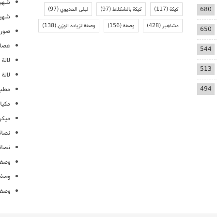
شهيو
680
كيكة
(117)
كيكة بالشكلاط
(97)
ليلى الحديوي
(97)
شهيو
مشاهير
(428)
وصفة
(156)
وصفة لزيادة الوزن
(138)
650
صور 
عصائ
544
لالة م
513
لالة 
494
مطبخ
مكيا
ميكرو
نصائ
نصائ
وصفا
وصفا
وصفا