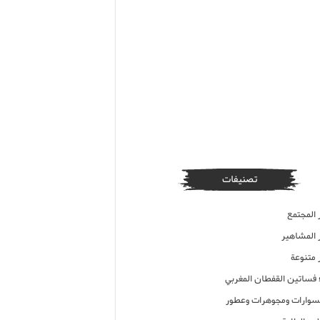
تصنيفات
 المجتمع
ر المشاهير
 متنوعة
ء فساتين القفطان المغربي
وارات ومجوهرات وعطور