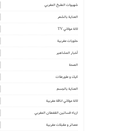
شهيوات الطبخ المغربي
العناية بالشعر
لالة مولاتي TV
حلويات مغربية
أخبار المشاهير
الصحة
كيك و طورطات
العناية بالجسم
لالة مولاتي اناقة مغربية
ازياء فساتين القفطان المغربي
عصائر و مقبلات مغربية