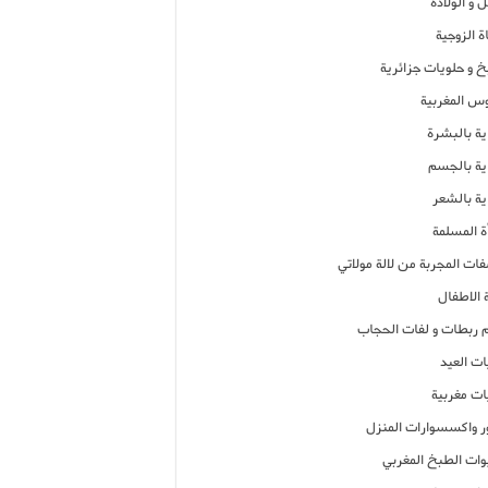
 و الولادة
ة الزوجية
خ و حلويات جزائرية
وس المغربية
ية بالبشرة
اية بالجسم
ية بالشعر
ة المسلمة
فات المجربة من لالة مولاتي
 الاطفال
م ربطات و لفات الحجاب
ات العيد
ات مغربية
ر واكسسوارات المنزل
ات الطبخ المغربي