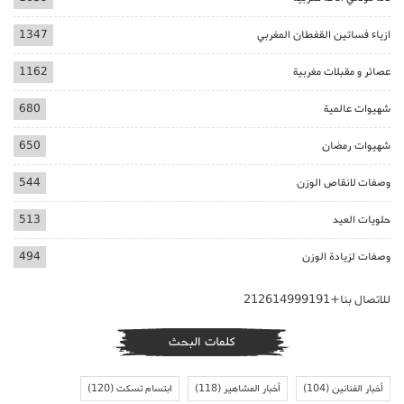
ازياء فساتين القفطان المغربي
1347
عصائر و مقبلات مغربية
1162
شهيوات عالمية
680
شهيوات رمضان
650
وصفات لانقاص الوزن
544
حلويات العيد
513
وصفات لزيادة الوزن
494
للاتصال بنا+212614999191
كلمات البحث
أخبار الفنانين
(104)
أخبار المشاهير
(118)
ابتسام تسكت
(120)