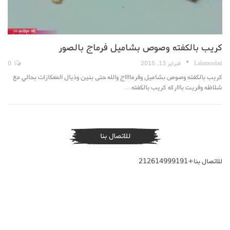
كريب بالكفته وصوص بشاميل فرماج بالصور
Lalamoulati
فبراير 13, 2015
0
كريب بالكفته وصوص بشاميل وفرمااااج والله حتى بنين وذيال المعكازات بحالي مع
شلاظه وفريت باااركه كريب بالكفته…
للاتصال بنا
للاتصال بنا+212614999191