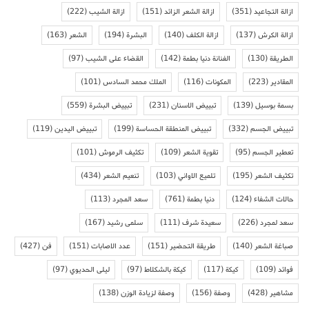
ازالة التجاعيد
(351)
ازالة الشعر الزائد
(151)
ازالة الشيب
(222)
ازالة الكرش
(137)
ازالة الكلف
(140)
البشرة
(194)
الشعر
(163)
الطريقة
(130)
الفنانة دنيا بطمة
(142)
القضاء على الشيب
(97)
المقادير
(223)
المكونات
(116)
الملك محمد السادس
(101)
بسمة بوسيل
(139)
تبييض الاسنان
(231)
تبييض البشرة
(559)
تبييض الجسم
(332)
تبييض المنطقة الحساسة
(199)
تبييض اليدين
(119)
تعطير الجسم
(95)
تقوية الشعر
(109)
تكثيف الرموش
(101)
تكثيف الشعر
(195)
تلميع الاواني
(103)
تنعيم الشعر
(434)
حالات الشفاء
(124)
دنيا بطمة
(761)
سعد المجرد
(113)
سعد لمجرد
(226)
سعيدة شرف
(111)
سلمى رشيد
(167)
صباغة الشعر
(140)
طريقة التحضير
(151)
عدد الاصابات
(151)
فن
(427)
فوائد
(109)
كيكة
(117)
كيكة بالشكلاط
(97)
ليلى الحديوي
(97)
مشاهير
(428)
وصفة
(156)
وصفة لزيادة الوزن
(138)