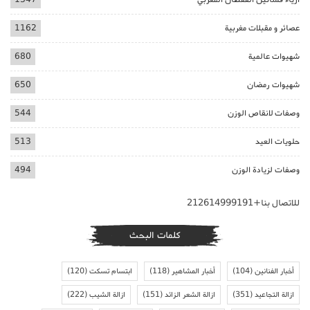
عصائر و مقبلات مغربية
1162
شهيوات عالمية
680
شهيوات رمضان
650
وصفات لانقاص الوزن
544
حلويات العيد
513
وصفات لزيادة الوزن
494
للاتصال بنا+212614999191
كلمات البحث
أخبار الفنانين
(104)
أخبار المشاهير
(118)
ابتسام تسكت
(120)
ازالة التجاعيد
(351)
ازالة الشعر الزائد
(151)
ازالة الشيب
(222)