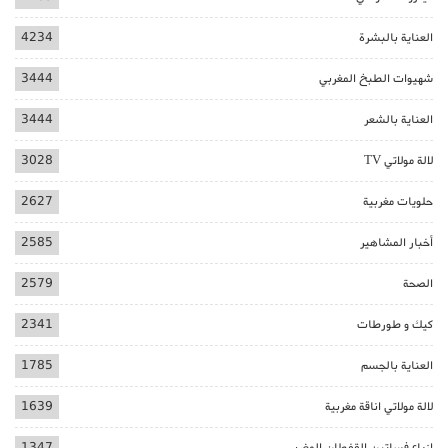
العناية بالبشرة
4234
شهيوات الطبخ المغربي
3444
العناية بالشعر
3444
لالة مولاتي TV
3028
حلويات مغربية
2627
أخبار المشاهير
2585
الصحة
2579
كيك و طورطات
2341
العناية بالجسم
1785
لالة مولاتي اناقة مغربية
1639
ازياء فساتين القفطان المغربي
1347