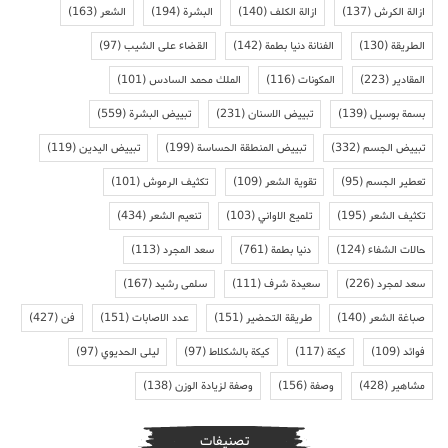
ازالة الكرش
(137)
ازالة الكلف
(140)
البشرة
(194)
الشعر
(163)
الطريقة
(130)
الفنانة دنيا بطمة
(142)
القضاء على الشيب
(97)
المقادير
(223)
المكونات
(116)
الملك محمد السادس
(101)
بسمة بوسيل
(139)
تبييض الاسنان
(231)
تبييض البشرة
(559)
تبييض الجسم
(332)
تبييض المنطقة الحساسة
(199)
تبييض اليدين
(119)
تعطير الجسم
(95)
تقوية الشعر
(109)
تكثيف الرموش
(101)
تكثيف الشعر
(195)
تلميع الاواني
(103)
تنعيم الشعر
(434)
حالات الشفاء
(124)
دنيا بطمة
(761)
سعد المجرد
(113)
سعد لمجرد
(226)
سعيدة شرف
(111)
سلمى رشيد
(167)
صباغة الشعر
(140)
طريقة التحضير
(151)
عدد الاصابات
(151)
فن
(427)
فوائد
(109)
كيكة
(117)
كيكة بالشكلاط
(97)
ليلى الحديوي
(97)
مشاهير
(428)
وصفة
(156)
وصفة لزيادة الوزن
(138)
تصنيفات