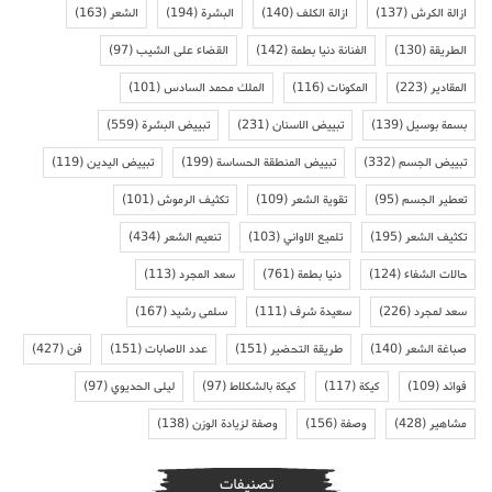
ازالة الكرش
(137)
ازالة الكلف
(140)
البشرة
(194)
الشعر
(163)
الطريقة
(130)
الفنانة دنيا بطمة
(142)
القضاء على الشيب
(97)
المقادير
(223)
المكونات
(116)
الملك محمد السادس
(101)
بسمة بوسيل
(139)
تبييض الاسنان
(231)
تبييض البشرة
(559)
تبييض الجسم
(332)
تبييض المنطقة الحساسة
(199)
تبييض اليدين
(119)
تعطير الجسم
(95)
تقوية الشعر
(109)
تكثيف الرموش
(101)
تكثيف الشعر
(195)
تلميع الاواني
(103)
تنعيم الشعر
(434)
حالات الشفاء
(124)
دنيا بطمة
(761)
سعد المجرد
(113)
سعد لمجرد
(226)
سعيدة شرف
(111)
سلمى رشيد
(167)
صباغة الشعر
(140)
طريقة التحضير
(151)
عدد الاصابات
(151)
فن
(427)
فوائد
(109)
كيكة
(117)
كيكة بالشكلاط
(97)
ليلى الحديوي
(97)
مشاهير
(428)
وصفة
(156)
وصفة لزيادة الوزن
(138)
تصنيفات