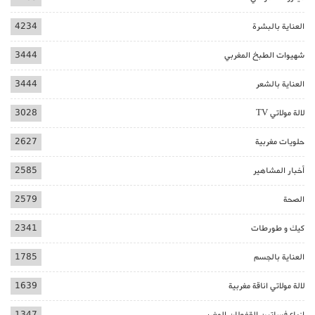
العناية بالبشرة
4234
شهيوات الطبخ المغربي
3444
العناية بالشعر
3444
لالة مولاتي TV
3028
حلويات مغربية
2627
أخبار المشاهير
2585
الصحة
2579
كيك و طورطات
2341
العناية بالجسم
1785
لالة مولاتي اناقة مغربية
1639
ازياء فساتين القفطان المغربي
1347