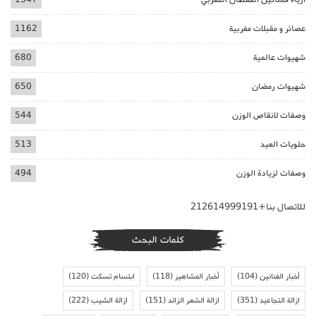
عصائر و مقبلات مغربية
1162
شهيوات عالمية
680
شهيوات رمضان
650
وصفات لانقاص الوزن
544
حلويات العيد
513
وصفات لزيادة الوزن
494
للاتصال بنا+212614999191
كلمات البحث
أخبار الفنانين
(104)
أخبار المشاهير
(118)
ابتسام تسكت
(120)
ازالة التجاعيد
(351)
ازالة الشعر الزائد
(151)
ازالة الشيب
(222)