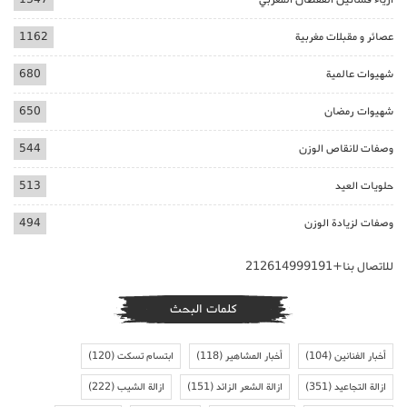
عصائر و مقبلات مغربية
1162
شهيوات عالمية
680
شهيوات رمضان
650
وصفات لانقاص الوزن
544
حلويات العيد
513
وصفات لزيادة الوزن
494
للاتصال بنا+212614999191
كلمات البحث
أخبار الفنانين
(104)
أخبار المشاهير
(118)
ابتسام تسكت
(120)
ازالة التجاعيد
(351)
ازالة الشعر الزائد
(151)
ازالة الشيب
(222)