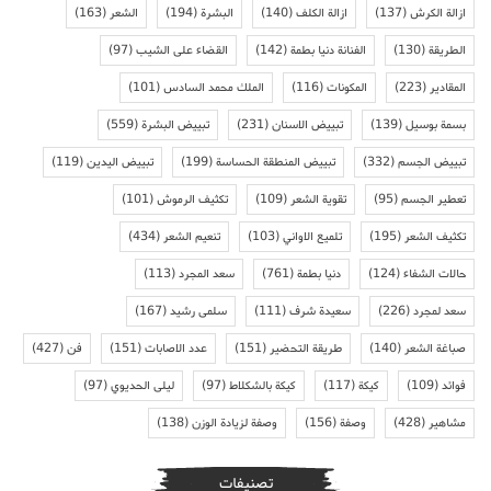
ازالة الكرش
(137)
ازالة الكلف
(140)
البشرة
(194)
الشعر
(163)
الطريقة
(130)
الفنانة دنيا بطمة
(142)
القضاء على الشيب
(97)
المقادير
(223)
المكونات
(116)
الملك محمد السادس
(101)
بسمة بوسيل
(139)
تبييض الاسنان
(231)
تبييض البشرة
(559)
تبييض الجسم
(332)
تبييض المنطقة الحساسة
(199)
تبييض اليدين
(119)
تعطير الجسم
(95)
تقوية الشعر
(109)
تكثيف الرموش
(101)
تكثيف الشعر
(195)
تلميع الاواني
(103)
تنعيم الشعر
(434)
حالات الشفاء
(124)
دنيا بطمة
(761)
سعد المجرد
(113)
سعد لمجرد
(226)
سعيدة شرف
(111)
سلمى رشيد
(167)
صباغة الشعر
(140)
طريقة التحضير
(151)
عدد الاصابات
(151)
فن
(427)
فوائد
(109)
كيكة
(117)
كيكة بالشكلاط
(97)
ليلى الحديوي
(97)
مشاهير
(428)
وصفة
(156)
وصفة لزيادة الوزن
(138)
تصنيفات