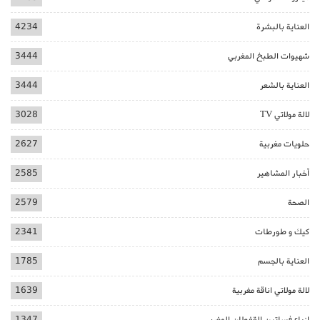
العناية بالبشرة
4234
شهيوات الطبخ المغربي
3444
العناية بالشعر
3444
لالة مولاتي TV
3028
حلويات مغربية
2627
أخبار المشاهير
2585
الصحة
2579
كيك و طورطات
2341
العناية بالجسم
1785
لالة مولاتي اناقة مغربية
1639
ازياء فساتين القفطان المغربي
1347