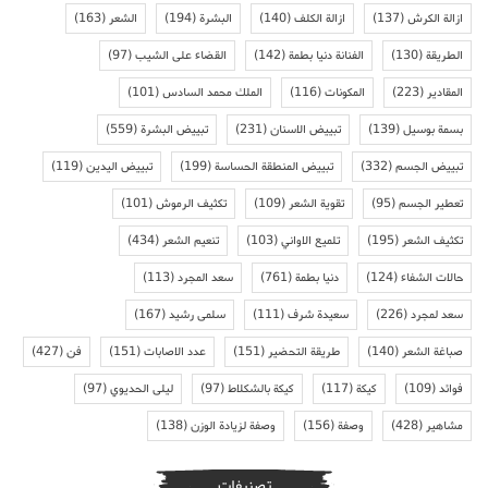
ازالة الكرش
(137)
ازالة الكلف
(140)
البشرة
(194)
الشعر
(163)
الطريقة
(130)
الفنانة دنيا بطمة
(142)
القضاء على الشيب
(97)
المقادير
(223)
المكونات
(116)
الملك محمد السادس
(101)
بسمة بوسيل
(139)
تبييض الاسنان
(231)
تبييض البشرة
(559)
تبييض الجسم
(332)
تبييض المنطقة الحساسة
(199)
تبييض اليدين
(119)
تعطير الجسم
(95)
تقوية الشعر
(109)
تكثيف الرموش
(101)
تكثيف الشعر
(195)
تلميع الاواني
(103)
تنعيم الشعر
(434)
حالات الشفاء
(124)
دنيا بطمة
(761)
سعد المجرد
(113)
سعد لمجرد
(226)
سعيدة شرف
(111)
سلمى رشيد
(167)
صباغة الشعر
(140)
طريقة التحضير
(151)
عدد الاصابات
(151)
فن
(427)
فوائد
(109)
كيكة
(117)
كيكة بالشكلاط
(97)
ليلى الحديوي
(97)
مشاهير
(428)
وصفة
(156)
وصفة لزيادة الوزن
(138)
تصنيفات