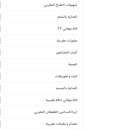
شهيوات الطبخ المغربي
العناية بالشعر
لالة مولاتي TV
حلويات مغربية
أخبار المشاهير
الصحة
كيك و طورطات
العناية بالجسم
لالة مولاتي اناقة مغربية
ازياء فساتين القفطان المغربي
عصائر و مقبلات مغربية