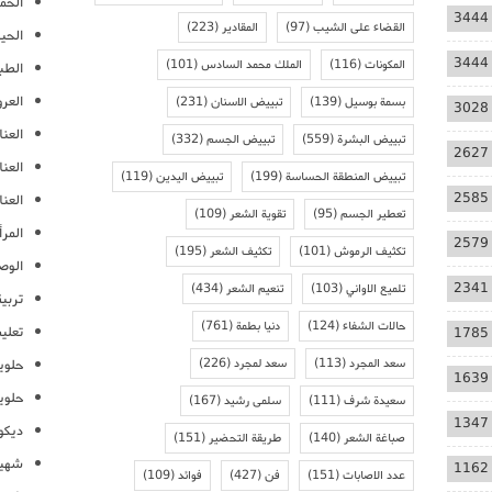
الحمل
3444
القضاء على الشيب
(97)
المقادير
(223)
الحيا
3444
المكونات
(116)
الملك محمد السادس
(101)
الطب
العر
بسمة بوسيل
(139)
تبييض الاسنان
(231)
3028
العنا
تبييض البشرة
(559)
تبييض الجسم
(332)
2627
العن
تبييض المنطقة الحساسة
(199)
تبييض اليدين
(119)
2585
العنا
تعطير الجسم
(95)
تقوية الشعر
(109)
المرأ
2579
تكثيف الرموش
(101)
تكثيف الشعر
(195)
الوص
2341
تلميع الاواني
(103)
تنعيم الشعر
(434)
تربية
حالات الشفاء
(124)
دنيا بطمة
(761)
تعلي
1785
سعد المجرد
(113)
سعد لمجرد
(226)
حلوي
1639
حلوي
سعيدة شرف
(111)
سلمى رشيد
(167)
1347
ديكو
صباغة الشعر
(140)
طريقة التحضير
(151)
شهيو
1162
عدد الاصابات
(151)
فن
(427)
فوائد
(109)