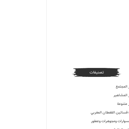
تصنيفات
 المجتمع
ر المشاهير
 متنوعة
ء فساتين القفطان المغربي
وارات ومجوهرات وعطور