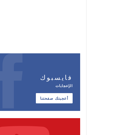
فايسبوك
الإعجابات
أعجبتك صفحتنا