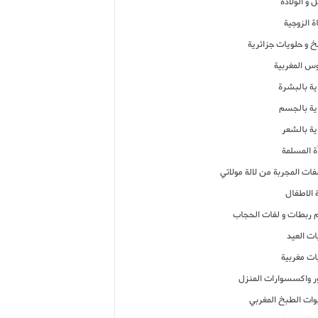
 و الولادة
ة الزوجية
خ و حلويات جزائرية
وس المغربية
ية بالبشرة
اية بالجسم
ية بالشعر
ة المسلمة
فات المجربة من لالة مولاتي
 الاطفال
م ربطات و لفات الحجاب
ات العيد
ات مغربية
ر واكسسوارات المنزل
ات الطبخ المغربي