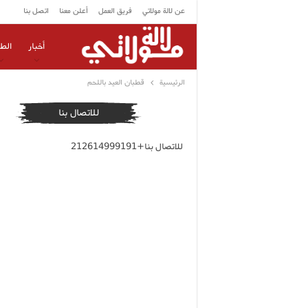
عن لالة مولاتي
فريق العمل
أعلن معنا
اتصل بنا
أخبار
الط
الرئيسية
قطبان العيد باللحم
للاتصال بنا
للاتصال بنا+212614999191