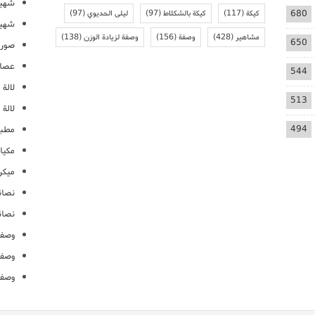
شهيو
680
كيكة
(117)
كيكة بالشكلاط
(97)
ليلى الحديوي
(97)
شهيو
مشاهير
(428)
وصفة
(156)
وصفة لزيادة الوزن
(138)
650
صور 
عصائ
544
لالة م
513
لالة 
494
مطبخ
مكيا
ميكرو
نصائ
نصائ
وصفا
وصفا
وصفا