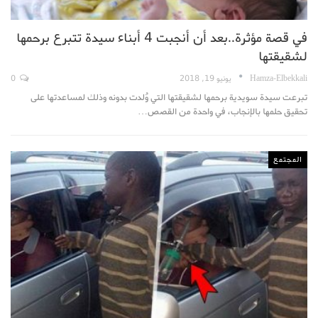
في قصة مؤثرة..بعد أن أنجبت 4 أبناء سيدة تتبرع برحمها
لشقيقتها
Hamza-Elbekkali
يونيو 19, 2018
0
تبرعت سيدة سويدية برحمها لشقيقتها التي وُلدت بدونه وذلك لمساعدتها على
تحقيق حلمها بالإنجاب، في واحدة من القصص…
المجتمع