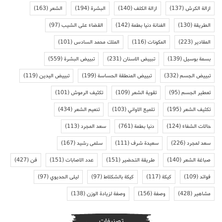
ازالة الكرش
(137)
ازالة الكلف
(140)
البشرة
(194)
الشعر
(163)
الطريقة
(130)
الفنانة دنيا بطمة
(142)
القضاء على الشيب
(97)
المقادير
(223)
المكونات
(116)
الملك محمد السادس
(101)
بسمة بوسيل
(139)
تبييض الاسنان
(231)
تبييض البشرة
(559)
تبييض الجسم
(332)
تبييض المنطقة الحساسة
(199)
تبييض اليدين
(119)
تعطير الجسم
(95)
تقوية الشعر
(109)
تكثيف الرموش
(101)
تكثيف الشعر
(195)
تلميع الاواني
(103)
تنعيم الشعر
(434)
حالات الشفاء
(124)
دنيا بطمة
(761)
سعد المجرد
(113)
سعد لمجرد
(226)
سعيدة شرف
(111)
سلمى رشيد
(167)
صباغة الشعر
(140)
طريقة التحضير
(151)
عدد الاصابات
(151)
فن
(427)
فوائد
(109)
كيكة
(117)
كيكة بالشكلاط
(97)
ليلى الحديوي
(97)
مشاهير
(428)
وصفة
(156)
وصفة لزيادة الوزن
(138)
تصنيفات