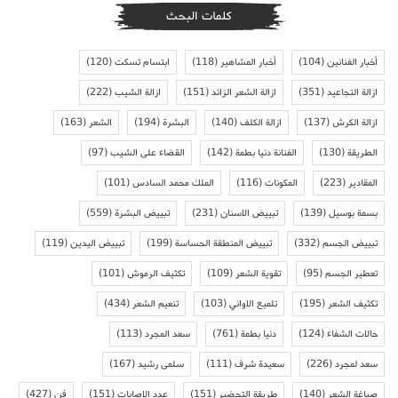
كلمات البحث
أخبار الفنانين
(104)
أخبار المشاهير
(118)
ابتسام تسكت
(120)
ازالة التجاعيد
(351)
ازالة الشعر الزائد
(151)
ازالة الشيب
(222)
ازالة الكرش
(137)
ازالة الكلف
(140)
البشرة
(194)
الشعر
(163)
الطريقة
(130)
الفنانة دنيا بطمة
(142)
القضاء على الشيب
(97)
المقادير
(223)
المكونات
(116)
الملك محمد السادس
(101)
بسمة بوسيل
(139)
تبييض الاسنان
(231)
تبييض البشرة
(559)
تبييض الجسم
(332)
تبييض المنطقة الحساسة
(199)
تبييض اليدين
(119)
تعطير الجسم
(95)
تقوية الشعر
(109)
تكثيف الرموش
(101)
تكثيف الشعر
(195)
تلميع الاواني
(103)
تنعيم الشعر
(434)
حالات الشفاء
(124)
دنيا بطمة
(761)
سعد المجرد
(113)
سعد لمجرد
(226)
سعيدة شرف
(111)
سلمى رشيد
(167)
صباغة الشعر
(140)
طريقة التحضير
(151)
عدد الاصابات
(151)
فن
(427)