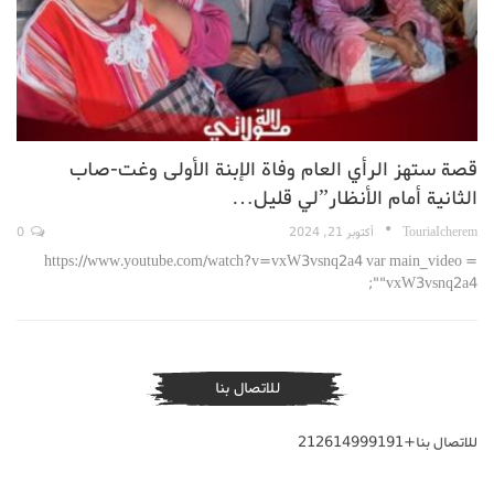
قصة ستهز الرأي العام وفاة الإبنة الأولى وغت-صاب
الثانية أمام الأنظار”لي قليل…
TouriaIcherem
أكتوبر 21, 2024
0
https://www.youtube.com/watch?v=vxW3vsnq2a4 var main_video =
"vxW3vsnq2a4";
للاتصال بنا
للاتصال بنا+212614999191