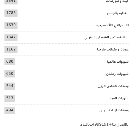
كيك و طورطات
2341
العناية بالجسم
1785
لالة مولاتي اناقة مغربية
1639
ازياء فساتين القفطان المغربي
1347
عصائر و مقبلات مغربية
1162
شهيوات عالمية
680
شهيوات رمضان
650
وصفات لانقاص الوزن
544
حلويات العيد
513
وصفات لزيادة الوزن
494
للاتصال بنا+212614999191