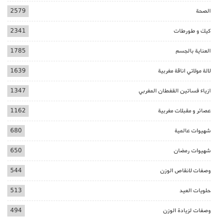
الصحة
2579
كيك و طورطات
2341
العناية بالجسم
1785
لالة مولاتي اناقة مغربية
1639
ازياء فساتين القفطان المغربي
1347
عصائر و مقبلات مغربية
1162
شهيوات عالمية
680
شهيوات رمضان
650
وصفات لانقاص الوزن
544
حلويات العيد
513
وصفات لزيادة الوزن
494