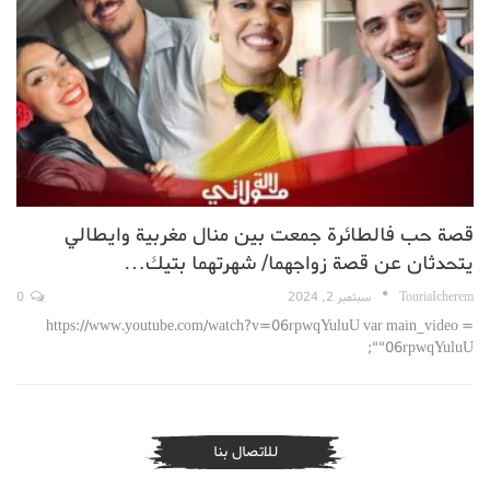
قصة حب فالطائرة جمعت بين منال مغربية وايطالي
يتحدثان عن قصة زواجهما/ شهرتهما بتيك…
TouriaIcherem
سبتمبر 2, 2024
0
https://www.youtube.com/watch?v=06rpwqYuluU var main_video =
"06rpwqYuluU";
للاتصال بنا