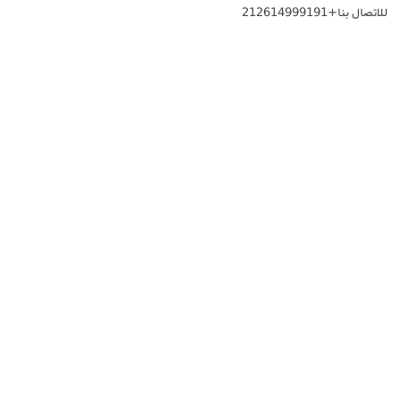
للاتصال بنا+212614999191