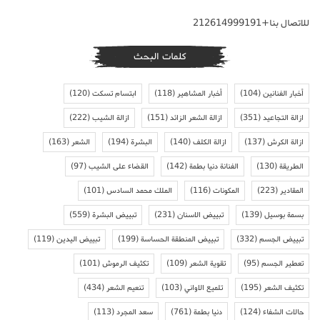
للاتصال بنا+212614999191
كلمات البحث
أخبار الفنانين
(104)
أخبار المشاهير
(118)
ابتسام تسكت
(120)
ازالة التجاعيد
(351)
ازالة الشعر الزائد
(151)
ازالة الشيب
(222)
ازالة الكرش
(137)
ازالة الكلف
(140)
البشرة
(194)
الشعر
(163)
الطريقة
(130)
الفنانة دنيا بطمة
(142)
القضاء على الشيب
(97)
المقادير
(223)
المكونات
(116)
الملك محمد السادس
(101)
بسمة بوسيل
(139)
تبييض الاسنان
(231)
تبييض البشرة
(559)
تبييض الجسم
(332)
تبييض المنطقة الحساسة
(199)
تبييض اليدين
(119)
تعطير الجسم
(95)
تقوية الشعر
(109)
تكثيف الرموش
(101)
تكثيف الشعر
(195)
تلميع الاواني
(103)
تنعيم الشعر
(434)
حالات الشفاء
(124)
دنيا بطمة
(761)
سعد المجرد
(113)