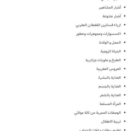
أخبار المشاهير
أخبار متنوعة
ازياء فساتين القفطان المغربي
اكسسوارات ومجوهرات وعطور
الحمل و الولادة
الحياة الزوجية
الطبخ و حلويات جزائرية
العروس المغربية
العناية بالبشرة
العناية بالجسم
العناية بالشعر
المرأة المسلمة
الوصفات المجربة من لالة مولاتي
تربية الاطفال
تعليم ربطات و لفات الحجاب