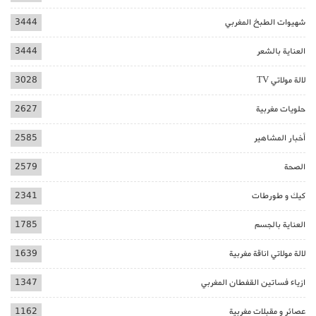
شهيوات الطبخ المغربي
3444
العناية بالشعر
3444
لالة مولاتي TV
3028
حلويات مغربية
2627
أخبار المشاهير
2585
الصحة
2579
كيك و طورطات
2341
العناية بالجسم
1785
لالة مولاتي اناقة مغربية
1639
ازياء فساتين القفطان المغربي
1347
عصائر و مقبلات مغربية
1162