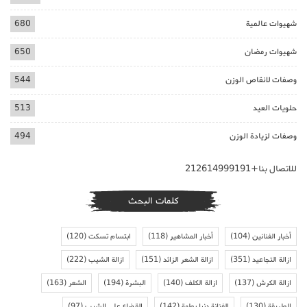
شهيوات عالمية
680
شهيوات رمضان
650
وصفات لانقاص الوزن
544
حلويات العيد
513
وصفات لزيادة الوزن
494
للاتصال بنا+212614999191
كلمات البحث
أخبار الفنانين
(104)
أخبار المشاهير
(118)
ابتسام تسكت
(120)
ازالة التجاعيد
(351)
ازالة الشعر الزائد
(151)
ازالة الشيب
(222)
ازالة الكرش
(137)
ازالة الكلف
(140)
البشرة
(194)
الشعر
(163)
الطريقة
(130)
الفنانة دنيا بطمة
(142)
القضاء على الشيب
(97)