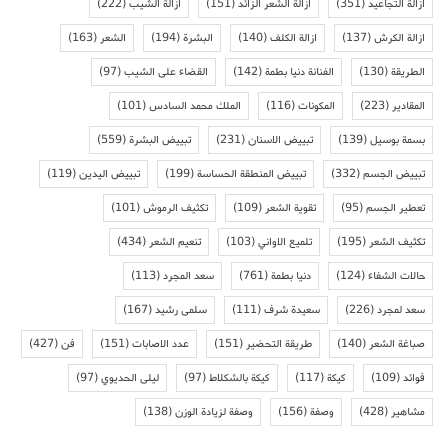
ازالة التجاعيد
(351)
ازالة الشعر الزائد
(151)
ازالة الشيب
(222)
ازالة الكرش
(137)
ازالة الكلف
(140)
البشرة
(194)
الشعر
(163)
الطريقة
(130)
الفنانة دنيا بطمة
(142)
القضاء على الشيب
(97)
المقادير
(223)
المكونات
(116)
الملك محمد السادس
(101)
بسمة بوسيل
(139)
تبييض الاسنان
(231)
تبييض البشرة
(559)
تبييض الجسم
(332)
تبييض المنطقة الحساسة
(199)
تبييض اليدين
(119)
تعطير الجسم
(95)
تقوية الشعر
(109)
تكثيف الرموش
(101)
تكثيف الشعر
(195)
تلميع الاواني
(103)
تنعيم الشعر
(434)
حالات الشفاء
(124)
دنيا بطمة
(761)
سعد المجرد
(113)
سعد لمجرد
(226)
سعيدة شرف
(111)
سلمى رشيد
(167)
صباغة الشعر
(140)
طريقة التحضير
(151)
عدد الاصابات
(151)
فن
(427)
فوائد
(109)
كيكة
(117)
كيكة بالشكلاط
(97)
ليلى الحديوي
(97)
مشاهير
(428)
وصفة
(156)
وصفة لزيادة الوزن
(138)