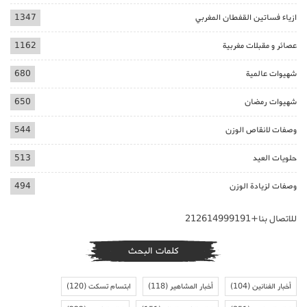
ازياء فساتين القفطان المغربي
1347
عصائر و مقبلات مغربية
1162
شهيوات عالمية
680
شهيوات رمضان
650
وصفات لانقاص الوزن
544
حلويات العيد
513
وصفات لزيادة الوزن
494
للاتصال بنا+212614999191
كلمات البحث
أخبار الفنانين
(104)
أخبار المشاهير
(118)
ابتسام تسكت
(120)