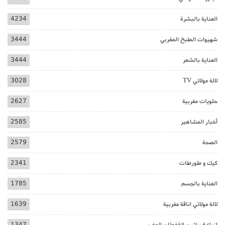
العناية بالبشرة
4234
شهيوات الطبخ المغربي
3444
العناية بالشعر
3444
لالة مولاتي TV
3028
حلويات مغربية
2627
أخبار المشاهير
2585
الصحة
2579
كيك و طورطات
2341
العناية بالجسم
1785
لالة مولاتي اناقة مغربية
1639
ازياء فساتين القفطان المغربي
1347