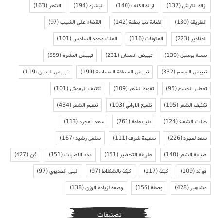
ازالة الكرش
(137)
ازالة الكلف
(140)
البشرة
(194)
الشعر
(163)
الطريقة
(130)
الفنانة دنيا بطمة
(142)
القضاء على الشيب
(97)
المقادير
(223)
المكونات
(116)
الملك محمد السادس
(101)
بسمة بوسيل
(139)
تبييض الاسنان
(231)
تبييض البشرة
(559)
تبييض الجسم
(332)
تبييض المنطقة الحساسة
(199)
تبييض اليدين
(119)
تعطير الجسم
(95)
تقوية الشعر
(109)
تكثيف الرموش
(101)
تكثيف الشعر
(195)
تلميع الاواني
(103)
تنعيم الشعر
(434)
حالات الشفاء
(124)
دنيا بطمة
(761)
سعد المجرد
(113)
سعد لمجرد
(226)
سعيدة شرف
(111)
سلمى رشيد
(167)
صباغة الشعر
(140)
طريقة التحضير
(151)
عدد الاصابات
(151)
فن
(427)
فوائد
(109)
كيكة
(117)
كيكة بالشكلاط
(97)
ليلى الحديوي
(97)
مشاهير
(428)
وصفة
(156)
وصفة لزيادة الوزن
(138)
تصنيفات