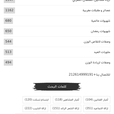
عصائر و مقبلات مغربية
1162
شهيوات عالمية
680
شهيوات رمضان
650
وصفات لانقاص الوزن
544
حلويات العيد
513
وصفات لزيادة الوزن
494
للاتصال بنا+212614999191
كلمات البحث
أخبار الفنانين
(104)
أخبار المشاهير
(118)
ابتسام تسكت
(120)
ازالة التجاعيد
(351)
ازالة الشعر الزائد
(151)
ازالة الشيب
(222)