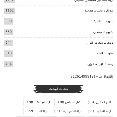
عصائر و مقبلات مغربية
1162
شهيوات عالمية
680
شهيوات رمضان
650
وصفات لانقاص الوزن
544
حلويات العيد
513
وصفات لزيادة الوزن
494
للاتصال بنا+212614999191
كلمات البحث
أخبار الفنانين
(104)
أخبار المشاهير
(118)
ابتسام تسكت
(120)
ازالة التجاعيد
(351)
ازالة الشعر الزائد
(151)
ازالة الشيب
(222)