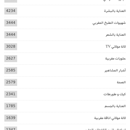
العناية بالبشرة
4234
شهيوات الطبخ المغربي
3444
العناية بالشعر
3444
لالة مولاتي TV
3028
حلويات مغربية
2627
أخبار المشاهير
2585
الصحة
2579
كيك و طورطات
2341
العناية بالجسم
1785
لالة مولاتي اناقة مغربية
1639
ازياء فساتين القفطان المغربي
1347