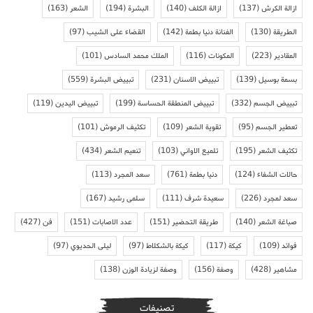
ازالة الكرش
(137)
ازالة الكلف
(140)
البشرة
(194)
الشعر
(163)
الطريقة
(130)
الفنانة دنيا بطمة
(142)
القضاء على الشيب
(97)
المقادير
(223)
المكونات
(116)
الملك محمد السادس
(101)
بسمة بوسيل
(139)
تبييض الاسنان
(231)
تبييض البشرة
(559)
تبييض الجسم
(332)
تبييض المنطقة الحساسة
(199)
تبييض اليدين
(119)
تعطير الجسم
(95)
تقوية الشعر
(109)
تكثيف الرموش
(101)
تكثيف الشعر
(195)
تلميع الاواني
(103)
تنعيم الشعر
(434)
حالات الشفاء
(124)
دنيا بطمة
(761)
سعد المجرد
(113)
سعد لمجرد
(226)
سعيدة شرف
(111)
سلمى رشيد
(167)
صباغة الشعر
(140)
طريقة التحضير
(151)
عدد الاصابات
(151)
فن
(427)
فوائد
(109)
كيكة
(117)
كيكة بالشكلاط
(97)
ليلى الحديوي
(97)
مشاهير
(428)
وصفة
(156)
وصفة لزيادة الوزن
(138)
تصنيفات