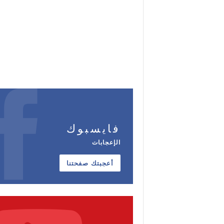
فايسبوك
الإعجابات
أعجبتك صفحتنا