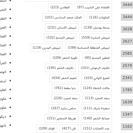
الحمل
3444
القضاء على الشيب
(97)
المقادير
(223)
الحيا
3444
المكونات
(116)
الملك محمد السادس
(101)
الطب
العر
بسمة بوسيل
(139)
تبييض الاسنان
(231)
3028
العنا
تبييض البشرة
(559)
تبييض الجسم
(332)
2627
العن
تبييض المنطقة الحساسة
(199)
تبييض اليدين
(119)
2585
العنا
تعطير الجسم
(95)
تقوية الشعر
(109)
المرأ
2579
تكثيف الرموش
(101)
تكثيف الشعر
(195)
الوص
2341
تلميع الاواني
(103)
تنعيم الشعر
(434)
تربية
حالات الشفاء
(124)
دنيا بطمة
(761)
تعلي
1785
سعد المجرد
(113)
سعد لمجرد
(226)
حلوي
1639
حلوي
سعيدة شرف
(111)
سلمى رشيد
(167)
1347
ديكو
صباغة الشعر
(140)
طريقة التحضير
(151)
شهيو
1162
عدد الاصابات
(151)
فن
(427)
فوائد
(109)