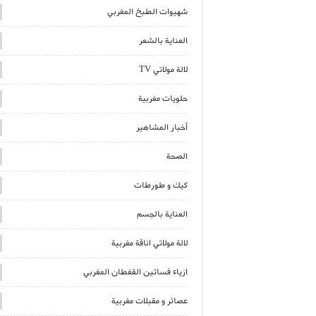
شهيوات الطبخ المغربي
العناية بالشعر
لالة مولاتي TV
حلويات مغربية
أخبار المشاهير
الصحة
كيك و طورطات
العناية بالجسم
لالة مولاتي اناقة مغربية
ازياء فساتين القفطان المغربي
عصائر و مقبلات مغربية