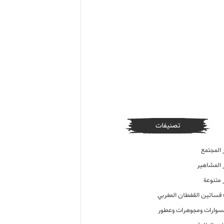
تصنيفات
 المجتمع
ر المشاهير
 متنوعة
ء فساتين القفطان المغربي
وارات ومجوهرات وعطور