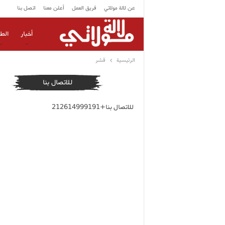
عن لالة مولاتي
فريق العمل
أعلن معنا
اتصل بنا
أخبار
الط
الرئيسية
قشر
للاتصال بنا
للاتصال بنا+212614999191