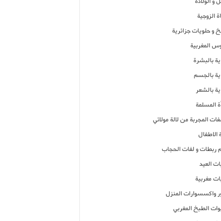
 و الولادة
ة الزوجية
خ و حلويات جزائرية
وس المغربية
ية بالبشرة
اية بالجسم
ية بالشعر
ة المسلمة
فات المجربة من لالة مولاتي
 الاطفال
م ربطات و لفات الحجاب
ات العيد
ات مغربية
ر واكسسوارات المنزل
ات الطبخ المغربي