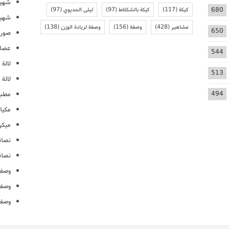
شهيو
680
كيكة
(117)
كيكة بالشكلاط
(97)
ليلى الحديوي
(97)
شهيو
مشاهير
(428)
وصفة
(156)
وصفة لزيادة الوزن
(138)
650
صور 
عصائ
544
لالة م
513
لالة 
494
مطبخ
مكيا
ميكرو
نصائ
نصائ
وصفا
وصفا
وصفا