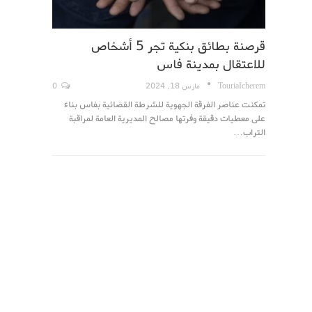
قرصنة بطائق بنكية تجر 5 أشخاص
للاعتقال بمدينة فاس
TouriaIcherem
مارس 18, 2024
0
تمكنت عناصر الفرقة الجهوية للشرطة القضائية بفاس بناء
على معطيات دقيقة وفرتها مصالح المديرية العامة لمراقبة
التراب…