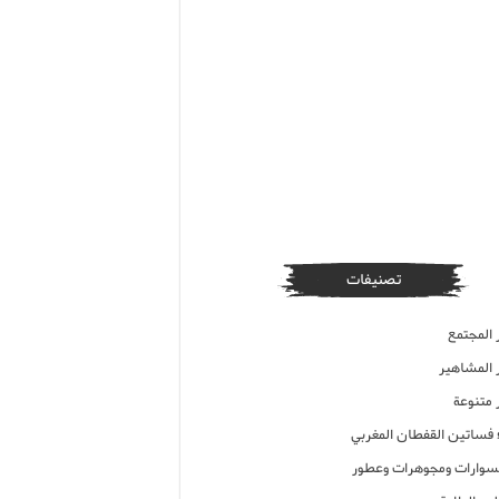
تصنيفات
 المجتمع
ر المشاهير
 متنوعة
ء فساتين القفطان المغربي
وارات ومجوهرات وعطور