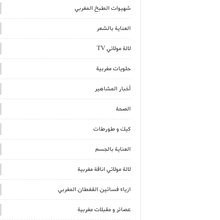
شهيوات الطبخ المغربي
العناية بالشعر
لالة مولاتي TV
حلويات مغربية
أخبار المشاهير
الصحة
كيك و طورطات
العناية بالجسم
لالة مولاتي اناقة مغربية
ازياء فساتين القفطان المغربي
عصائر و مقبلات مغربية