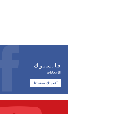
فايسبوك
الإعجابات
أعجبتك صفحتنا