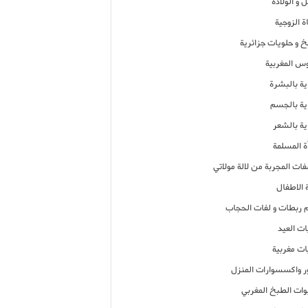
 و الولادة
ة الزوجية
خ و حلويات جزائرية
وس المغربية
ية بالبشرة
اية بالجسم
ية بالشعر
ة المسلمة
فات المجربة من لالة مولاتي
 الاطفال
م ربطات و لفات الحجاب
ات العيد
ات مغربية
ر واكسسوارات المنزل
ات الطبخ المغربي