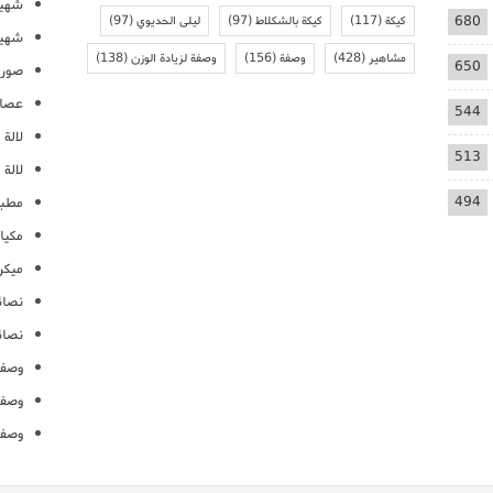
شهيو
680
كيكة
(117)
كيكة بالشكلاط
(97)
ليلى الحديوي
(97)
شهيو
مشاهير
(428)
وصفة
(156)
وصفة لزيادة الوزن
(138)
650
صور 
عصائ
544
لالة م
513
لالة 
494
مطبخ
مكيا
ميكرو
نصائ
نصائ
وصفا
وصفا
وصفا