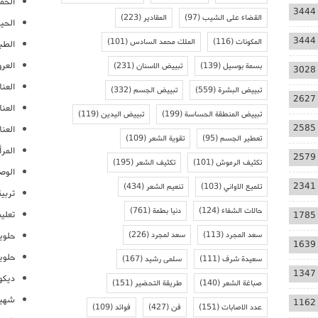
الحمل
3444
القضاء على الشيب
(97)
المقادير
(223)
الحيا
3444
المكونات
(116)
الملك محمد السادس
(101)
الطب
العر
بسمة بوسيل
(139)
تبييض الاسنان
(231)
3028
العنا
تبييض البشرة
(559)
تبييض الجسم
(332)
2627
العن
تبييض المنطقة الحساسة
(199)
تبييض اليدين
(119)
2585
العنا
تعطير الجسم
(95)
تقوية الشعر
(109)
المرأ
2579
تكثيف الرموش
(101)
تكثيف الشعر
(195)
الوص
2341
تلميع الاواني
(103)
تنعيم الشعر
(434)
تربية
حالات الشفاء
(124)
دنيا بطمة
(761)
تعلي
1785
سعد المجرد
(113)
سعد لمجرد
(226)
حلوي
1639
حلوي
سعيدة شرف
(111)
سلمى رشيد
(167)
1347
ديكو
صباغة الشعر
(140)
طريقة التحضير
(151)
شهيو
1162
عدد الاصابات
(151)
فن
(427)
فوائد
(109)