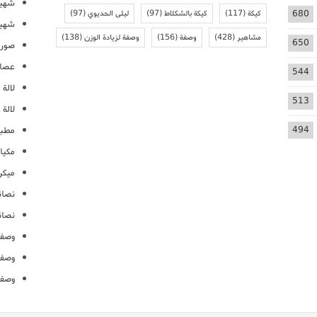
شهيو
680
كيكة
(117)
كيكة بالشكلاط
(97)
ليلى الحديوي
(97)
شهيو
مشاهير
(428)
وصفة
(156)
وصفة لزيادة الوزن
(138)
650
صور 
عصائ
544
لالة م
513
لالة 
494
مطبخ
مكيا
ميكرو
نصائ
نصائ
وصفا
وصفا
وصفا