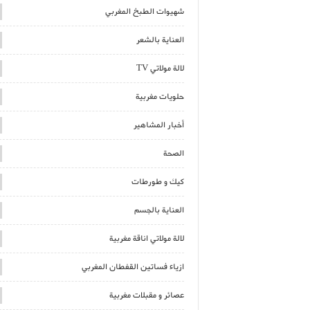
شهيوات الطبخ المغربي
العناية بالشعر
لالة مولاتي TV
حلويات مغربية
أخبار المشاهير
الصحة
كيك و طورطات
العناية بالجسم
لالة مولاتي اناقة مغربية
ازياء فساتين القفطان المغربي
عصائر و مقبلات مغربية