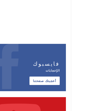
فايسبوك
الإعجابات
أعجبتك صفحتنا