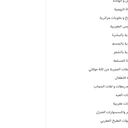
 و الولادة
ة الزوجية
خ و حلويات جزائرية
وس المغربية
ية بالبشرة
اية بالجسم
ية بالشعر
ة المسلمة
فات المجربة من لالة مولاتي
 الاطفال
م ربطات و لفات الحجاب
ات العيد
ات مغربية
ر واكسسوارات المنزل
ات الطبخ المغربي