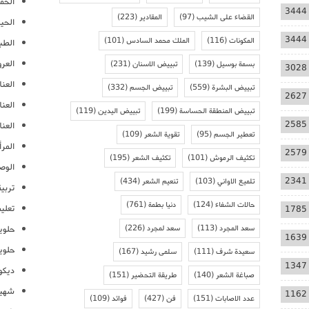
الحمل
3444
القضاء على الشيب
(97)
المقادير
(223)
الحيا
3444
المكونات
(116)
الملك محمد السادس
(101)
الطب
العر
بسمة بوسيل
(139)
تبييض الاسنان
(231)
3028
العنا
تبييض البشرة
(559)
تبييض الجسم
(332)
2627
العن
تبييض المنطقة الحساسة
(199)
تبييض اليدين
(119)
2585
العنا
تعطير الجسم
(95)
تقوية الشعر
(109)
المرأ
2579
تكثيف الرموش
(101)
تكثيف الشعر
(195)
الوص
2341
تلميع الاواني
(103)
تنعيم الشعر
(434)
تربية
حالات الشفاء
(124)
دنيا بطمة
(761)
تعلي
1785
سعد المجرد
(113)
سعد لمجرد
(226)
حلوي
1639
حلوي
سعيدة شرف
(111)
سلمى رشيد
(167)
1347
ديكو
صباغة الشعر
(140)
طريقة التحضير
(151)
شهيو
1162
عدد الاصابات
(151)
فن
(427)
فوائد
(109)