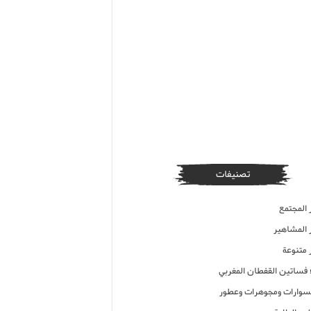
تصنيفات
 المجتمع
ر المشاهير
 متنوعة
ء فساتين القفطان المغربي
وارات ومجوهرات وعطور