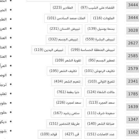
الحمل
3444
القضاء على الشيب
(97)
المقادير
(223)
الحيا
3444
المكونات
(116)
الملك محمد السادس
(101)
الطب
العر
بسمة بوسيل
(139)
تبييض الاسنان
(231)
3028
العنا
تبييض البشرة
(559)
تبييض الجسم
(332)
2627
العن
تبييض المنطقة الحساسة
(199)
تبييض اليدين
(119)
2585
العنا
تعطير الجسم
(95)
تقوية الشعر
(109)
المرأ
2579
تكثيف الرموش
(101)
تكثيف الشعر
(195)
الوص
2341
تلميع الاواني
(103)
تنعيم الشعر
(434)
تربية
حالات الشفاء
(124)
دنيا بطمة
(761)
تعلي
1785
سعد المجرد
(113)
سعد لمجرد
(226)
حلوي
1639
حلوي
سعيدة شرف
(111)
سلمى رشيد
(167)
1347
ديكو
صباغة الشعر
(140)
طريقة التحضير
(151)
شهيو
1162
عدد الاصابات
(151)
فن
(427)
فوائد
(109)