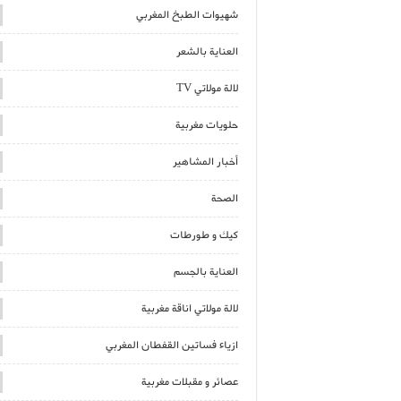
شهيوات الطبخ المغربي
العناية بالشعر
لالة مولاتي TV
حلويات مغربية
أخبار المشاهير
الصحة
كيك و طورطات
العناية بالجسم
لالة مولاتي اناقة مغربية
ازياء فساتين القفطان المغربي
عصائر و مقبلات مغربية