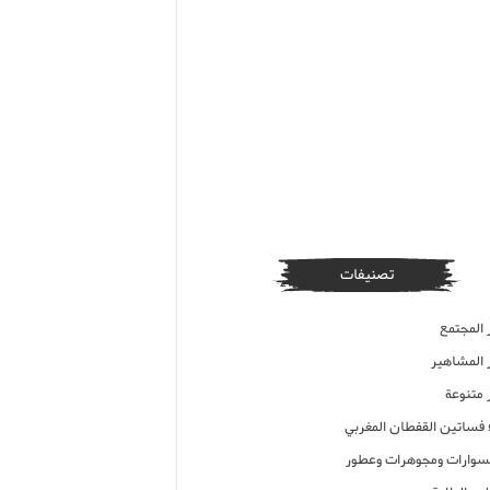
تصنيفات
 المجتمع
ر المشاهير
 متنوعة
ء فساتين القفطان المغربي
وارات ومجوهرات وعطور