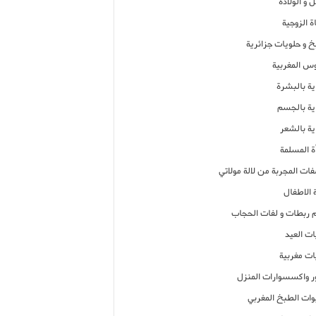
 و الولادة
ة الزوجية
خ و حلويات جزائرية
وس المغربية
ية بالبشرة
اية بالجسم
ية بالشعر
ة المسلمة
فات المجربة من لالة مولاتي
 الاطفال
م ربطات و لفات الحجاب
ات العيد
ات مغربية
ر واكسسوارات المنزل
ات الطبخ المغربي