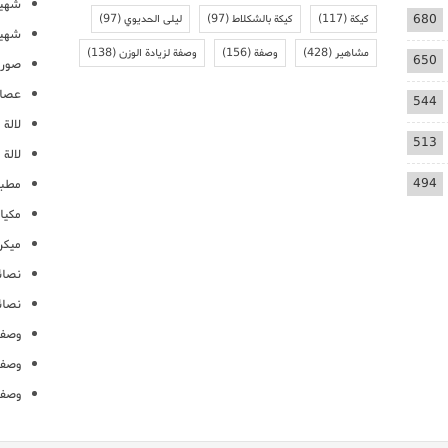
شهيو
680
كيكة
(117)
كيكة بالشكلاط
(97)
ليلى الحديوي
(97)
شهيو
مشاهير
(428)
وصفة
(156)
وصفة لزيادة الوزن
(138)
650
صور 
عصائ
544
لالة م
513
لالة 
494
مطبخ
مكيا
ميكرو
نصائ
نصائ
وصفا
وصفا
وصفا