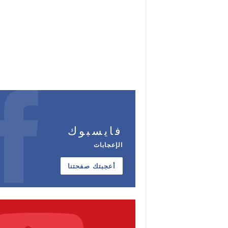
فايسبوك
الإعجابات
أعجبتك صفحتنا