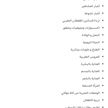
أخبار المشاهير
أخبار متنوعة
ازياء فساتين القفطان المغربي
اكسسوارات ومجوهرات وعطور
الحمل و الولادة
الحياة الزوجية
الطبخ و حلويات جزائرية
العروس المغربية
العناية بالبشرة
العناية بالجسم
العناية بالشعر
المرأة المسلمة
الوصفات المجربة من لالة مولاتي
تربية الاطفال
تعليم ربطات و لفات الحجاب