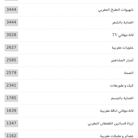
شهيوات الطبخ المغربي
3444
العناية بالشعر
3444
لالة مولاتي TV
3028
حلويات مغربية
2627
أخبار المشاهير
2585
الصحة
2579
كيك و طورطات
2341
العناية بالجسم
1785
لالة مولاتي اناقة مغربية
1639
ازياء فساتين القفطان المغربي
1347
عصائر و مقبلات مغربية
1162