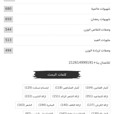
شهيوات عالمية
680
شهيوات رمضان
650
وصفات لانقاص الوزن
544
حلويات العيد
513
وصفات لزيادة الوزن
494
للاتصال بنا+212614999191
كلمات البحث
أخبار الفنانين
(104)
أخبار المشاهير
(118)
ابتسام تسكت
(120)
ازالة التجاعيد
(351)
ازالة الشعر الزائد
(151)
ازالة الشيب
(222)
ازالة الكرش
(137)
ازالة الكلف
(140)
البشرة
(194)
الشعر
(163)
الطريقة
(130)
الفنانة دنيا بطمة
(142)
القضاء على الشيب
(97)