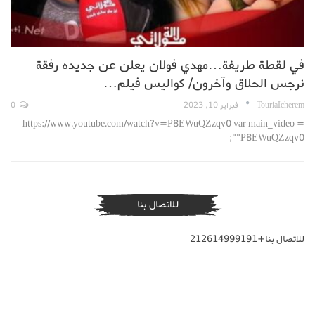
في لقطة طريفة…مهدي فولان يعلن عن جديده رفقة
نرجس الحلاق وآخرون/ كواليس فيلم…
TouriaIcherem
فبراير 10, 2023
0
https://www.youtube.com/watch?v=P8EWuQZzqv0 var main_video =
"P8EWuQZzqv0";
للاتصال بنا
للاتصال بنا+212614999191