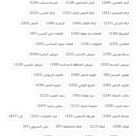
أخبار الفنانين
(104)
أخبار المشاهير
(118)
ابتسام تسكت
(120)
ازالة التجاعيد
(351)
ازالة الشعر الزائد
(151)
ازالة الشيب
(222)
ازالة الكرش
(137)
ازالة الكلف
(140)
البشرة
(194)
الشعر
(163)
الطريقة
(130)
الفنانة دنيا بطمة
(142)
القضاء على الشيب
(97)
المقادير
(223)
المكونات
(116)
الملك محمد السادس
(101)
بسمة بوسيل
(139)
تبييض الاسنان
(231)
تبييض البشرة
(559)
تبييض الجسم
(332)
تبييض المنطقة الحساسة
(199)
تبييض اليدين
(119)
تعطير الجسم
(95)
تقوية الشعر
(109)
تكثيف الرموش
(101)
تكثيف الشعر
(195)
تلميع الاواني
(103)
تنعيم الشعر
(434)
حالات الشفاء
(124)
دنيا بطمة
(761)
سعد المجرد
(113)
سعد لمجرد
(226)
سعيدة شرف
(111)
سلمى رشيد
(167)
صباغة الشعر
(140)
طريقة التحضير
(151)
عدد الاصابات
(151)
فن
(427)
فوائد
(109)
كيكة
(117)
كيكة بالشكلاط
(97)
ليلى الحديوي
(97)