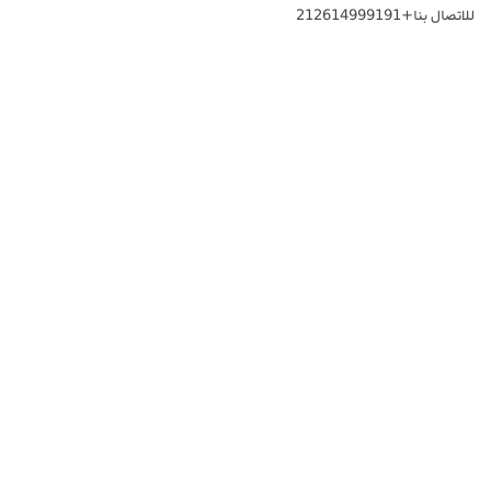
للاتصال بنا+212614999191