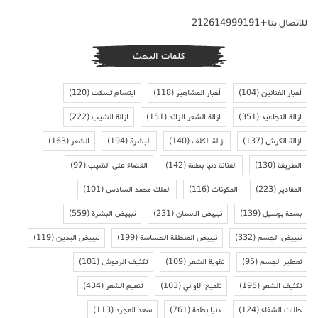
للاتصال بنا+212614999191
كلمات البحث
أخبار الفنانين
(104)
أخبار المشاهير
(118)
ابتسام تسكت
(120)
ازالة التجاعيد
(351)
ازالة الشعر الزائد
(151)
ازالة الشيب
(222)
ازالة الكرش
(137)
ازالة الكلف
(140)
البشرة
(194)
الشعر
(163)
الطريقة
(130)
الفنانة دنيا بطمة
(142)
القضاء على الشيب
(97)
المقادير
(223)
المكونات
(116)
الملك محمد السادس
(101)
بسمة بوسيل
(139)
تبييض الاسنان
(231)
تبييض البشرة
(559)
تبييض الجسم
(332)
تبييض المنطقة الحساسة
(199)
تبييض اليدين
(119)
تعطير الجسم
(95)
تقوية الشعر
(109)
تكثيف الرموش
(101)
تكثيف الشعر
(195)
تلميع الاواني
(103)
تنعيم الشعر
(434)
حالات الشفاء
(124)
دنيا بطمة
(761)
سعد المجرد
(113)