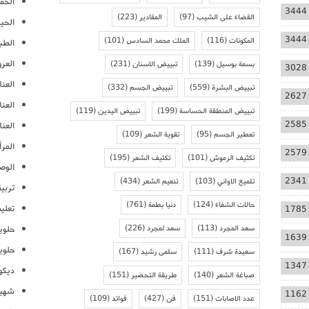
الحمل
3444
القضاء على الشيب
(97)
المقادير
(223)
الحيا
3444
المكونات
(116)
الملك محمد السادس
(101)
الطب
العر
بسمة بوسيل
(139)
تبييض الاسنان
(231)
3028
العنا
تبييض البشرة
(559)
تبييض الجسم
(332)
2627
العن
تبييض المنطقة الحساسة
(199)
تبييض اليدين
(119)
2585
العنا
تعطير الجسم
(95)
تقوية الشعر
(109)
المرأ
2579
تكثيف الرموش
(101)
تكثيف الشعر
(195)
الوص
2341
تلميع الاواني
(103)
تنعيم الشعر
(434)
تربية
حالات الشفاء
(124)
دنيا بطمة
(761)
تعلي
1785
سعد المجرد
(113)
سعد لمجرد
(226)
حلوي
1639
حلوي
سعيدة شرف
(111)
سلمى رشيد
(167)
1347
ديكو
صباغة الشعر
(140)
طريقة التحضير
(151)
شهيو
1162
عدد الاصابات
(151)
فن
(427)
فوائد
(109)