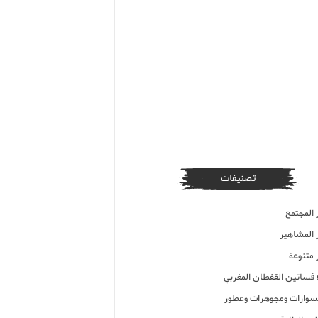
تصنيفات
 المجتمع
ر المشاهير
 متنوعة
ء فساتين القفطان المغربي
وارات ومجوهرات وعطور