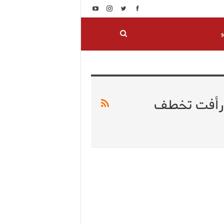
و
ة رأفت تخطف