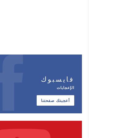
فايسبوك
الإعجابات
أعجبتك صفحتنا