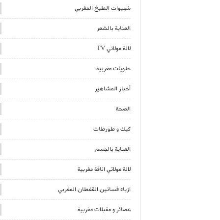
شهيوات الطبخ المغربي
العناية بالشعر
لالة مولاتي TV
حلويات مغربية
أخبار المشاهير
الصحة
كيك و طورطات
العناية بالجسم
لالة مولاتي اناقة مغربية
ازياء فساتين القفطان المغربي
عصائر و مقبلات مغربية