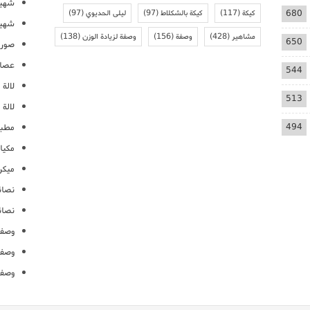
شهيو
680
كيكة
(117)
كيكة بالشكلاط
(97)
ليلى الحديوي
(97)
شهيو
مشاهير
(428)
وصفة
(156)
وصفة لزيادة الوزن
(138)
650
صور 
عصائ
544
لالة م
513
لالة 
494
مطبخ
مكيا
ميكرو
نصائ
نصائ
وصفا
وصفا
وصفا