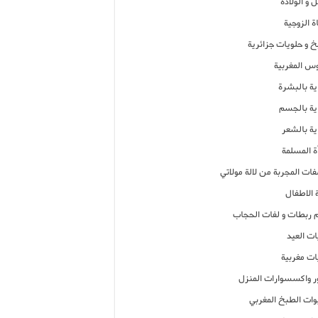
 و الولادة
ة الزوجية
خ و حلويات جزائرية
وس المغربية
ية بالبشرة
اية بالجسم
ية بالشعر
ة المسلمة
فات المجربة من لالة مولاتي
 الاطفال
م ربطات و لفات الحجاب
ات العيد
ات مغربية
ر واكسسوارات المنزل
ات الطبخ المغربي