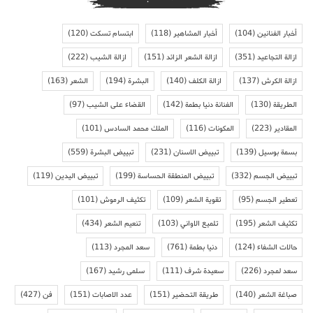
أخبار الفنانين
(104)
أخبار المشاهير
(118)
ابتسام تسكت
(120)
ازالة التجاعيد
(351)
ازالة الشعر الزائد
(151)
ازالة الشيب
(222)
ازالة الكرش
(137)
ازالة الكلف
(140)
البشرة
(194)
الشعر
(163)
الطريقة
(130)
الفنانة دنيا بطمة
(142)
القضاء على الشيب
(97)
المقادير
(223)
المكونات
(116)
الملك محمد السادس
(101)
بسمة بوسيل
(139)
تبييض الاسنان
(231)
تبييض البشرة
(559)
تبييض الجسم
(332)
تبييض المنطقة الحساسة
(199)
تبييض اليدين
(119)
تعطير الجسم
(95)
تقوية الشعر
(109)
تكثيف الرموش
(101)
تكثيف الشعر
(195)
تلميع الاواني
(103)
تنعيم الشعر
(434)
حالات الشفاء
(124)
دنيا بطمة
(761)
سعد المجرد
(113)
سعد لمجرد
(226)
سعيدة شرف
(111)
سلمى رشيد
(167)
صباغة الشعر
(140)
طريقة التحضير
(151)
عدد الاصابات
(151)
فن
(427)