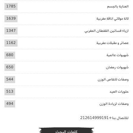
العناية بالجسم
1785
لالة مولاتي اناقة مغربية
1639
ازياء فساتين القفطان المغربي
1347
عصائر و مقبلات مغربية
1162
شهيوات عالمية
680
شهيوات رمضان
650
وصفات لانقاص الوزن
544
حلويات العيد
513
وصفات لزيادة الوزن
494
للاتصال بنا+212614999191
كلمات البحث