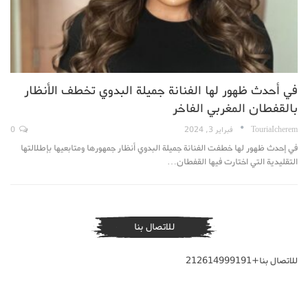
في أحدث ظهور لها الفنانة جميلة البدوي تخطف الأنظار
بالقفطان المغربي الفاخر
TouriaIcherem
فبراير 3, 2024
0
في إحدث ظهور لها خطفت الفنانة جميلة البدوي أنظار جمهورها ومتابعيها بإطلالتها
التقليدية التي اختارت فيها القفطان…
للاتصال بنا
للاتصال بنا+212614999191