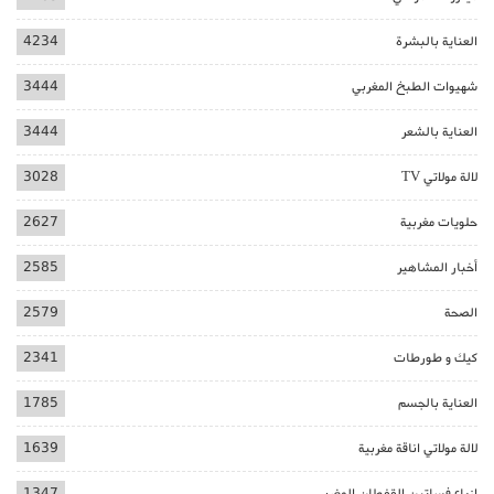
العناية بالبشرة
4234
شهيوات الطبخ المغربي
3444
العناية بالشعر
3444
لالة مولاتي TV
3028
حلويات مغربية
2627
أخبار المشاهير
2585
الصحة
2579
كيك و طورطات
2341
العناية بالجسم
1785
لالة مولاتي اناقة مغربية
1639
ازياء فساتين القفطان المغربي
1347