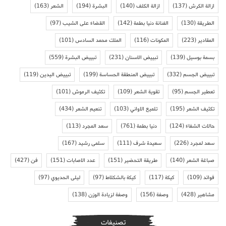
ازالة الكرش
(137)
ازالة الكلف
(140)
البشرة
(194)
الشعر
(163)
الطريقة
(130)
الفنانة دنيا بطمة
(142)
القضاء على الشيب
(97)
المقادير
(223)
المكونات
(116)
الملك محمد السادس
(101)
بسمة بوسيل
(139)
تبييض الاسنان
(231)
تبييض البشرة
(559)
تبييض الجسم
(332)
تبييض المنطقة الحساسة
(199)
تبييض اليدين
(119)
تعطير الجسم
(95)
تقوية الشعر
(109)
تكثيف الرموش
(101)
تكثيف الشعر
(195)
تلميع الاواني
(103)
تنعيم الشعر
(434)
حالات الشفاء
(124)
دنيا بطمة
(761)
سعد المجرد
(113)
سعد لمجرد
(226)
سعيدة شرف
(111)
سلمى رشيد
(167)
صباغة الشعر
(140)
طريقة التحضير
(151)
عدد الاصابات
(151)
فن
(427)
فوائد
(109)
كيكة
(117)
كيكة بالشكلاط
(97)
ليلى الحديوي
(97)
مشاهير
(428)
وصفة
(156)
وصفة لزيادة الوزن
(138)
تصنيفات