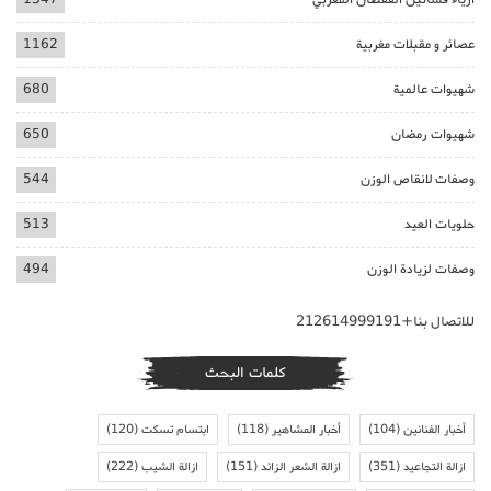
عصائر و مقبلات مغربية
1162
شهيوات عالمية
680
شهيوات رمضان
650
وصفات لانقاص الوزن
544
حلويات العيد
513
وصفات لزيادة الوزن
494
للاتصال بنا+212614999191
كلمات البحث
أخبار الفنانين
(104)
أخبار المشاهير
(118)
ابتسام تسكت
(120)
ازالة التجاعيد
(351)
ازالة الشعر الزائد
(151)
ازالة الشيب
(222)