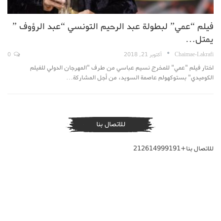
فيلم “عمي” لبطولة عبد الرحيم التونسي “عبد الرؤوف ”
يمتل…
Chaimae-Lakrafi
أكتوبر 21, 2018
0
اختار فيلم "عمي" للمخرج نسيم عباسي من طرف "المهرجان الدولي للفيلم
الكوميدي" بستوكهولم عاصمة السويد، من أجل المشاركة…
للاتصال بنا
للاتصال بنا+212614999191