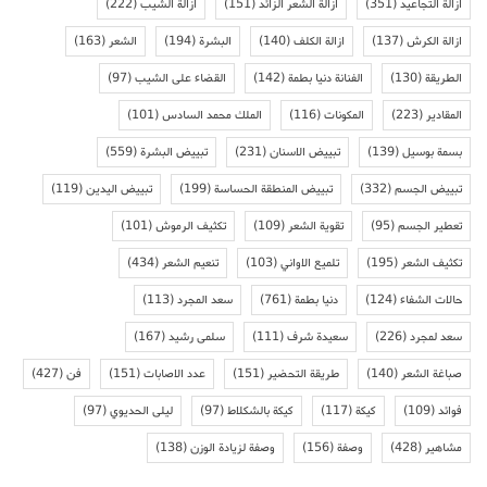
ازالة التجاعيد
(351)
ازالة الشعر الزائد
(151)
ازالة الشيب
(222)
ازالة الكرش
(137)
ازالة الكلف
(140)
البشرة
(194)
الشعر
(163)
الطريقة
(130)
الفنانة دنيا بطمة
(142)
القضاء على الشيب
(97)
المقادير
(223)
المكونات
(116)
الملك محمد السادس
(101)
بسمة بوسيل
(139)
تبييض الاسنان
(231)
تبييض البشرة
(559)
تبييض الجسم
(332)
تبييض المنطقة الحساسة
(199)
تبييض اليدين
(119)
تعطير الجسم
(95)
تقوية الشعر
(109)
تكثيف الرموش
(101)
تكثيف الشعر
(195)
تلميع الاواني
(103)
تنعيم الشعر
(434)
حالات الشفاء
(124)
دنيا بطمة
(761)
سعد المجرد
(113)
سعد لمجرد
(226)
سعيدة شرف
(111)
سلمى رشيد
(167)
صباغة الشعر
(140)
طريقة التحضير
(151)
عدد الاصابات
(151)
فن
(427)
فوائد
(109)
كيكة
(117)
كيكة بالشكلاط
(97)
ليلى الحديوي
(97)
مشاهير
(428)
وصفة
(156)
وصفة لزيادة الوزن
(138)