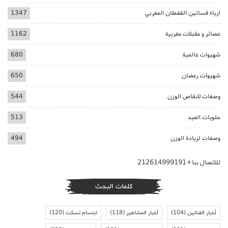
ازياء فساتين القفطان المغربي
1347
عصائر و مقبلات مغربية
1162
شهيوات عالمية
680
شهيوات رمضان
650
وصفات لانقاص الوزن
544
حلويات العيد
513
وصفات لزيادة الوزن
494
للاتصال بنا+212614999191
كلمات البحث
أخبار الفنانين
(104)
أخبار المشاهير
(118)
ابتسام تسكت
(120)