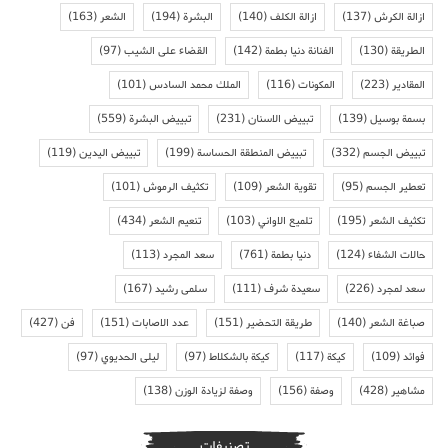
ازالة الكرش
(137)
ازالة الكلف
(140)
البشرة
(194)
الشعر
(163)
الطريقة
(130)
الفنانة دنيا بطمة
(142)
القضاء على الشيب
(97)
المقادير
(223)
المكونات
(116)
الملك محمد السادس
(101)
بسمة بوسيل
(139)
تبييض الاسنان
(231)
تبييض البشرة
(559)
تبييض الجسم
(332)
تبييض المنطقة الحساسة
(199)
تبييض اليدين
(119)
تعطير الجسم
(95)
تقوية الشعر
(109)
تكثيف الرموش
(101)
تكثيف الشعر
(195)
تلميع الاواني
(103)
تنعيم الشعر
(434)
حالات الشفاء
(124)
دنيا بطمة
(761)
سعد المجرد
(113)
سعد لمجرد
(226)
سعيدة شرف
(111)
سلمى رشيد
(167)
صباغة الشعر
(140)
طريقة التحضير
(151)
عدد الاصابات
(151)
فن
(427)
فوائد
(109)
كيكة
(117)
كيكة بالشكلاط
(97)
ليلى الحديوي
(97)
مشاهير
(428)
وصفة
(156)
وصفة لزيادة الوزن
(138)
تصنيفات