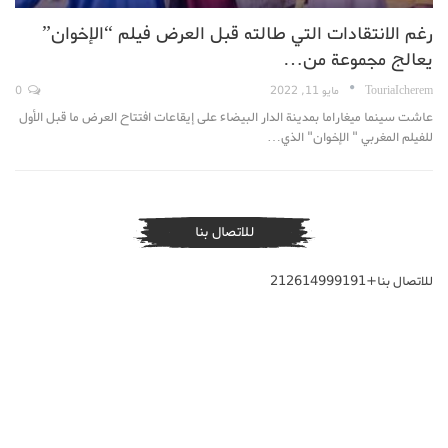
رغم الانتقادات التي طالته قبل العرض فيلم “الإخوان”
يعالج مجموعة من…
TouriaIcherem
مايو 11, 2022
0
عاشت سينما ميغاراما بمدينة الدار البيضاء على إيقاعات افتتاح العرض ما قبل الأول
للفيلم المغربي " الإخوان" الذي…
للاتصال بنا
للاتصال بنا+212614999191