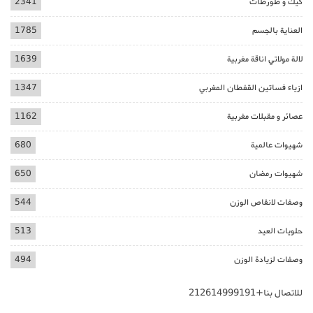
كيك و طورطات
2341
العناية بالجسم
1785
لالة مولاتي اناقة مغربية
1639
ازياء فساتين القفطان المغربي
1347
عصائر و مقبلات مغربية
1162
شهيوات عالمية
680
شهيوات رمضان
650
وصفات لانقاص الوزن
544
حلويات العيد
513
وصفات لزيادة الوزن
494
للاتصال بنا+212614999191