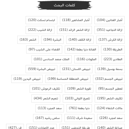
كلمات البحث
أخبار الفنانين
(104)
أخبار المشاهير
(118)
ابتسام تسكت
(120)
ازالة التجاعيد
(351)
ازالة الشعر الزائد
(151)
ازالة الشيب
(222)
ازالة الكرش
(137)
ازالة الكلف
(140)
البشرة
(194)
الشعر
(163)
الطريقة
(130)
الفنانة دنيا بطمة
(142)
القضاء على الشيب
(97)
المقادير
(223)
المكونات
(116)
الملك محمد السادس
(101)
بسمة بوسيل
(139)
تبييض الاسنان
(231)
تبييض البشرة
(559)
تبييض الجسم
(332)
تبييض المنطقة الحساسة
(199)
تبييض اليدين
(119)
تعطير الجسم
(95)
تقوية الشعر
(109)
تكثيف الرموش
(101)
تكثيف الشعر
(195)
تلميع الاواني
(103)
تنعيم الشعر
(434)
حالات الشفاء
(124)
دنيا بطمة
(761)
سعد المجرد
(113)
سعد لمجرد
(226)
سعيدة شرف
(111)
سلمى رشيد
(167)
صباغة الشعر
(140)
طريقة التحضير
(151)
عدد الاصابات
(151)
فن
(427)