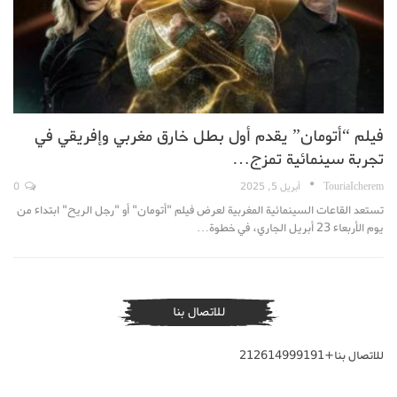
فيلم “أتومان” يقدم أول بطل خارق مغربي وإفريقي في
تجربة سينمائية تمزج…
TouriaIcherem
أبريل 5, 2025
0
تستعد القاعات السينمائية المغربية لعرض فيلم "أتومان" أو "رجل الريح" ابتداء من
يوم الأربعاء 23 أبريل الجاري، في خطوة…
للاتصال بنا
للاتصال بنا+212614999191