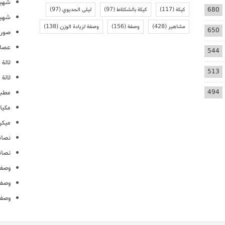
شهيو
680
كيكة
(117)
كيكة بالشكلاط
(97)
ليلى الحديوي
(97)
شهيو
مشاهير
(428)
وصفة
(156)
وصفة لزيادة الوزن
(138)
650
صور 
عصائ
544
لالة م
513
لالة 
494
مطبخ
مكيا
ميكرو
نصائ
نصائ
وصفا
وصفا
وصفا