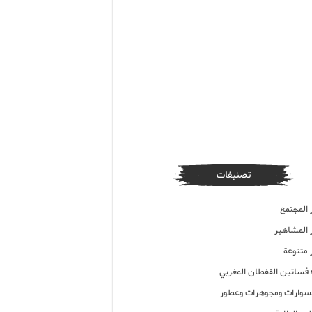
تصنيفات
 المجتمع
ر المشاهير
 متنوعة
ء فساتين القفطان المغربي
وارات ومجوهرات وعطور