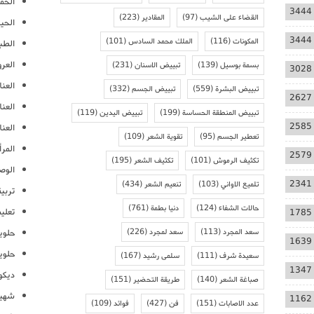
الحمل
3444
القضاء على الشيب
(97)
المقادير
(223)
الحيا
3444
المكونات
(116)
الملك محمد السادس
(101)
الطب
العر
بسمة بوسيل
(139)
تبييض الاسنان
(231)
3028
العنا
تبييض البشرة
(559)
تبييض الجسم
(332)
2627
العن
تبييض المنطقة الحساسة
(199)
تبييض اليدين
(119)
2585
العنا
تعطير الجسم
(95)
تقوية الشعر
(109)
المرأ
2579
تكثيف الرموش
(101)
تكثيف الشعر
(195)
الوص
2341
تلميع الاواني
(103)
تنعيم الشعر
(434)
تربية
حالات الشفاء
(124)
دنيا بطمة
(761)
تعلي
1785
سعد المجرد
(113)
سعد لمجرد
(226)
حلوي
1639
حلوي
سعيدة شرف
(111)
سلمى رشيد
(167)
1347
ديكو
صباغة الشعر
(140)
طريقة التحضير
(151)
شهيو
1162
عدد الاصابات
(151)
فن
(427)
فوائد
(109)