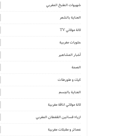
شهيوات الطبخ المغربي
العناية بالشعر
لالة مولاتي TV
حلويات مغربية
أخبار المشاهير
الصحة
كيك و طورطات
العناية بالجسم
لالة مولاتي اناقة مغربية
ازياء فساتين القفطان المغربي
عصائر و مقبلات مغربية