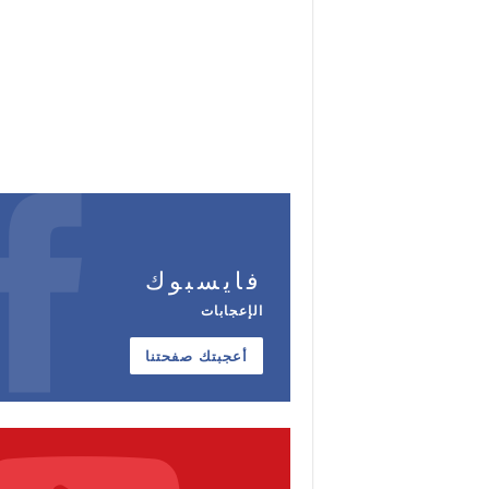
فايسبوك
الإعجابات
أعجبتك صفحتنا