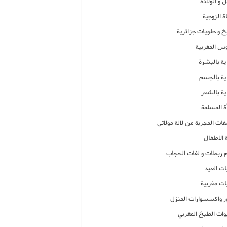
 و الولادة
ة الزوجية
خ و حلويات جزائرية
وس المغربية
ية بالبشرة
اية بالجسم
ية بالشعر
ة المسلمة
فات المجربة من لالة مولاتي
 الاطفال
م ربطات و لفات الحجاب
ات العيد
ات مغربية
ر واكسسوارات المنزل
ات الطبخ المغربي