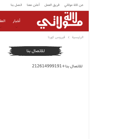
عن لالة مولاتي
فريق العمل
أعلن معنا
اتصل بنا
أخبار
الط
الرئيسية
فيروس كورنا
للاتصال بنا
للاتصال بنا+212614999191