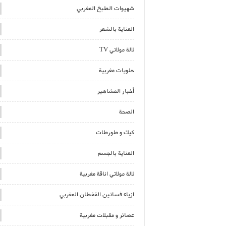
شهيوات الطبخ المغربي
العناية بالشعر
لالة مولاتي TV
حلويات مغربية
أخبار المشاهير
الصحة
كيك و طورطات
العناية بالجسم
لالة مولاتي اناقة مغربية
ازياء فساتين القفطان المغربي
عصائر و مقبلات مغربية