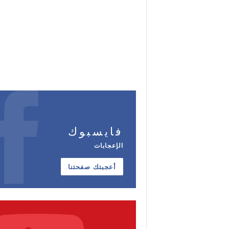
فايسبوك
الإعجابات
أعجبتك صفحتنا