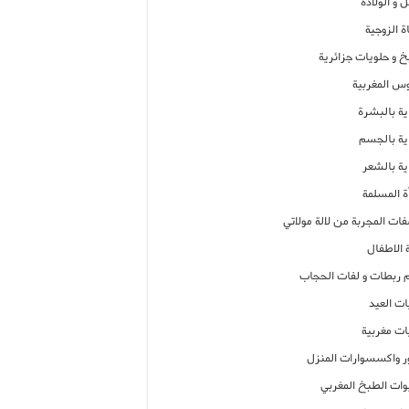
 و الولادة
ة الزوجية
خ و حلويات جزائرية
وس المغربية
ية بالبشرة
اية بالجسم
ية بالشعر
ة المسلمة
فات المجربة من لالة مولاتي
 الاطفال
م ربطات و لفات الحجاب
ات العيد
ات مغربية
ر واكسسوارات المنزل
ات الطبخ المغربي