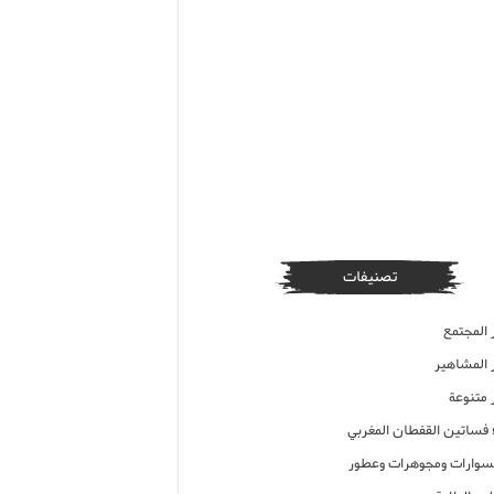
تصنيفات
 المجتمع
ر المشاهير
 متنوعة
ء فساتين القفطان المغربي
وارات ومجوهرات وعطور