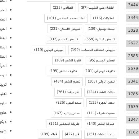
الحمل
3444
القضاء على الشيب
(97)
المقادير
(223)
الحيا
3444
المكونات
(116)
الملك محمد السادس
(101)
الطب
العر
بسمة بوسيل
(139)
تبييض الاسنان
(231)
3028
العنا
تبييض البشرة
(559)
تبييض الجسم
(332)
2627
العن
تبييض المنطقة الحساسة
(199)
تبييض اليدين
(119)
2585
العنا
تعطير الجسم
(95)
تقوية الشعر
(109)
المرأ
2579
تكثيف الرموش
(101)
تكثيف الشعر
(195)
الوص
2341
تلميع الاواني
(103)
تنعيم الشعر
(434)
تربية
حالات الشفاء
(124)
دنيا بطمة
(761)
تعلي
1785
سعد المجرد
(113)
سعد لمجرد
(226)
حلوي
1639
حلوي
سعيدة شرف
(111)
سلمى رشيد
(167)
1347
ديكو
صباغة الشعر
(140)
طريقة التحضير
(151)
شهيو
1162
عدد الاصابات
(151)
فن
(427)
فوائد
(109)