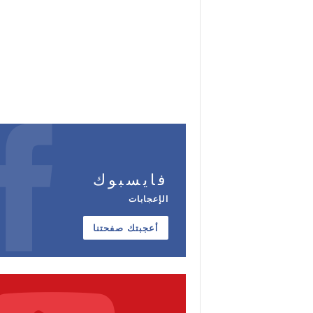
فايسبوك
الإعجابات
أعجبتك صفحتنا