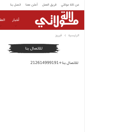
عن لالة مولاتي
فريق العمل
أعلن معنا
اتصل بنا
أخبار
الط
الرئيسية
فيروز
للاتصال بنا
للاتصال بنا+212614999191