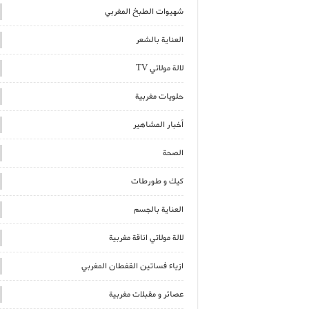
شهيوات الطبخ المغربي
العناية بالشعر
لالة مولاتي TV
حلويات مغربية
أخبار المشاهير
الصحة
كيك و طورطات
العناية بالجسم
لالة مولاتي اناقة مغربية
ازياء فساتين القفطان المغربي
عصائر و مقبلات مغربية