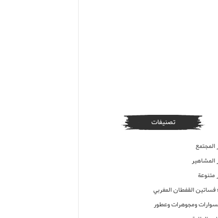
تصنيفات
 المجتمع
ر المشاهير
 متنوعة
ء فساتين القفطان المغربي
وارات ومجوهرات وعطور