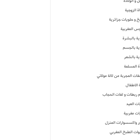
 و الولادة
ة الزوجية
خ و حلويات جزائرية
وس المغربية
ية بالبشرة
اية بالجسم
ية بالشعر
ة المسلمة
فات المجربة من لالة مولاتي
 الاطفال
م ربطات و لفات الحجاب
ات العيد
ات مغربية
ر واكسسوارات المنزل
ات الطبخ المغربي