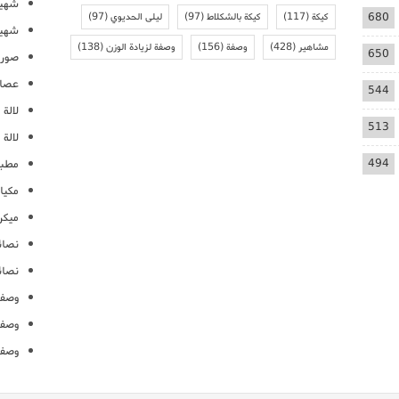
شهيو
680
كيكة
(117)
كيكة بالشكلاط
(97)
ليلى الحديوي
(97)
شهيو
مشاهير
(428)
وصفة
(156)
وصفة لزيادة الوزن
(138)
650
صور 
عصائ
544
لالة م
513
لالة 
494
مطبخ
مكيا
ميكرو
نصائ
نصائ
وصفا
وصفا
وصفا