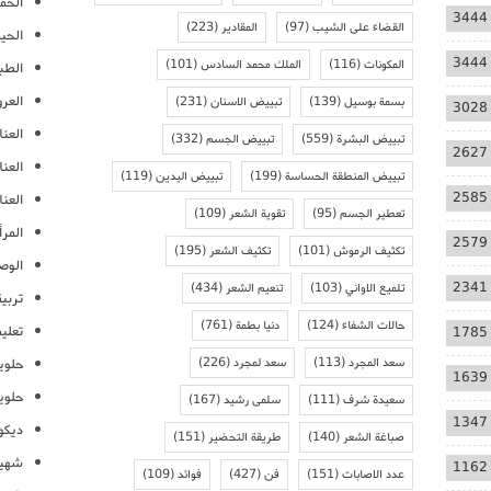
الحمل
3444
القضاء على الشيب
(97)
المقادير
(223)
الحيا
3444
المكونات
(116)
الملك محمد السادس
(101)
الطب
العر
بسمة بوسيل
(139)
تبييض الاسنان
(231)
3028
العنا
تبييض البشرة
(559)
تبييض الجسم
(332)
2627
العن
تبييض المنطقة الحساسة
(199)
تبييض اليدين
(119)
2585
العنا
تعطير الجسم
(95)
تقوية الشعر
(109)
المرأ
2579
تكثيف الرموش
(101)
تكثيف الشعر
(195)
الوص
2341
تلميع الاواني
(103)
تنعيم الشعر
(434)
تربية
حالات الشفاء
(124)
دنيا بطمة
(761)
تعلي
1785
سعد المجرد
(113)
سعد لمجرد
(226)
حلوي
1639
حلوي
سعيدة شرف
(111)
سلمى رشيد
(167)
1347
ديكو
صباغة الشعر
(140)
طريقة التحضير
(151)
شهيو
1162
عدد الاصابات
(151)
فن
(427)
فوائد
(109)