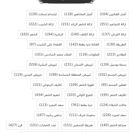
أخبار الفنانين
(104)
أخبار المشاهير
(118)
ابتسام تسكت
(120)
ازالة التجاعيد
(351)
ازالة الشعر الزائد
(151)
ازالة الشيب
(222)
ازالة الكرش
(137)
ازالة الكلف
(140)
البشرة
(194)
الشعر
(163)
الطريقة
(130)
الفنانة دنيا بطمة
(142)
القضاء على الشيب
(97)
المقادير
(223)
المكونات
(116)
الملك محمد السادس
(101)
بسمة بوسيل
(139)
تبييض الاسنان
(231)
تبييض البشرة
(559)
تبييض الجسم
(332)
تبييض المنطقة الحساسة
(199)
تبييض اليدين
(119)
تعطير الجسم
(95)
تقوية الشعر
(109)
تكثيف الرموش
(101)
تكثيف الشعر
(195)
تلميع الاواني
(103)
تنعيم الشعر
(434)
حالات الشفاء
(124)
دنيا بطمة
(761)
سعد المجرد
(113)
سعد لمجرد
(226)
سعيدة شرف
(111)
سلمى رشيد
(167)
صباغة الشعر
(140)
طريقة التحضير
(151)
عدد الاصابات
(151)
فن
(427)