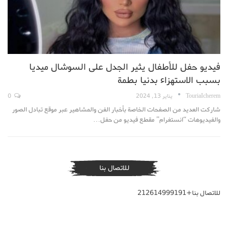
فيديو حفل للأطفال يثير الجدل على السوشال ميديا
بسبب الاستهزاء بدنيا بطمة
TouriaIcherem
يناير 13, 2024
0
شاركت العديد من الصفحات الخاصة بأخبار الفن والمشاهير عبر موقع تبادل الصور
والفيديوهات “انستغرام” مقطع فيديو من حفل…
للاتصال بنا
للاتصال بنا+212614999191