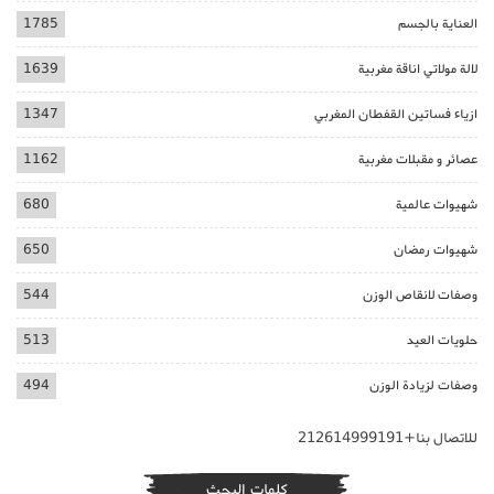
العناية بالجسم
1785
لالة مولاتي اناقة مغربية
1639
ازياء فساتين القفطان المغربي
1347
عصائر و مقبلات مغربية
1162
شهيوات عالمية
680
شهيوات رمضان
650
وصفات لانقاص الوزن
544
حلويات العيد
513
وصفات لزيادة الوزن
494
للاتصال بنا+212614999191
كلمات البحث