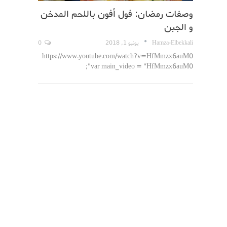
وصفات رمضان: فول أفون باللحم المدخن
و الجبن
Hamza-Elbekkali
يونيو 1, 2018
0
https://www.youtube.com/watch?v=HfMmzx6auM0
var main_video = "HfMmzx6auM0";