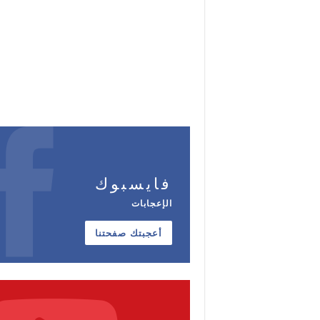
فايسبوك
الإعجابات
أعجبتك صفحتنا