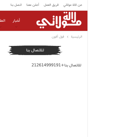
عن لالة مولاتي
فريق العمل
أعلن معنا
اتصل بنا
أخبار
الط
الرئيسية
فول أفون
للاتصال بنا
للاتصال بنا+212614999191