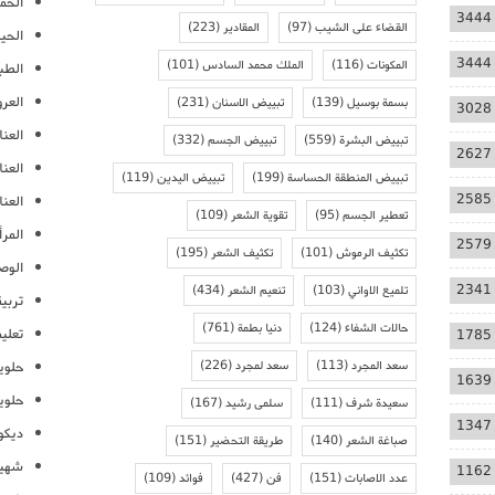
الحمل
3444
القضاء على الشيب
(97)
المقادير
(223)
الحيا
3444
المكونات
(116)
الملك محمد السادس
(101)
الطب
العر
بسمة بوسيل
(139)
تبييض الاسنان
(231)
3028
العنا
تبييض البشرة
(559)
تبييض الجسم
(332)
2627
العن
تبييض المنطقة الحساسة
(199)
تبييض اليدين
(119)
2585
العنا
تعطير الجسم
(95)
تقوية الشعر
(109)
المرأ
2579
تكثيف الرموش
(101)
تكثيف الشعر
(195)
الوص
2341
تلميع الاواني
(103)
تنعيم الشعر
(434)
تربية
حالات الشفاء
(124)
دنيا بطمة
(761)
تعلي
1785
سعد المجرد
(113)
سعد لمجرد
(226)
حلوي
1639
حلوي
سعيدة شرف
(111)
سلمى رشيد
(167)
1347
ديكو
صباغة الشعر
(140)
طريقة التحضير
(151)
شهيو
1162
عدد الاصابات
(151)
فن
(427)
فوائد
(109)