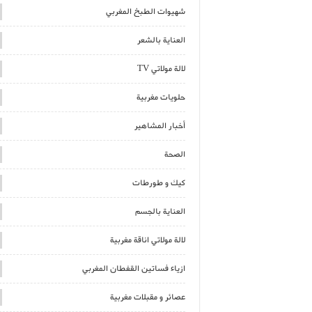
شهيوات الطبخ المغربي
العناية بالشعر
لالة مولاتي TV
حلويات مغربية
أخبار المشاهير
الصحة
كيك و طورطات
العناية بالجسم
لالة مولاتي اناقة مغربية
ازياء فساتين القفطان المغربي
عصائر و مقبلات مغربية