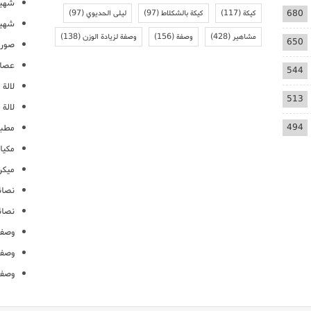
شهيو
680
كيكة
(117)
كيكة بالشكلاط
(97)
ليلى الحديوي
(97)
شهيو
مشاهير
(428)
وصفة
(156)
وصفة لزيادة الوزن
(138)
650
صور 
عصائ
544
لالة م
513
لالة 
494
مطبخ
مكيا
ميكرو
نصائ
نصائ
وصفا
وصفا
وصفا