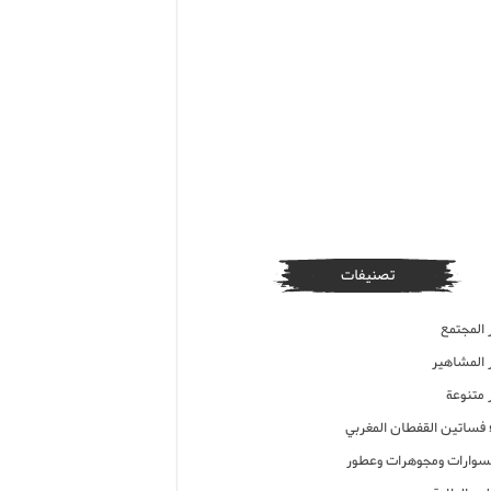
تصنيفات
 المجتمع
ر المشاهير
 متنوعة
ء فساتين القفطان المغربي
وارات ومجوهرات وعطور