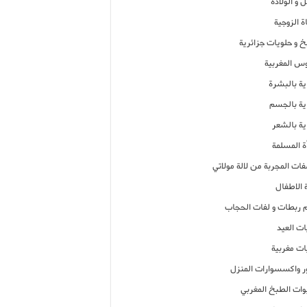
 و الولادة
ة الزوجية
خ و حلويات جزائرية
وس المغربية
ية بالبشرة
اية بالجسم
ية بالشعر
ة المسلمة
فات المجربة من لالة مولاتي
 الاطفال
م ربطات و لفات الحجاب
ات العيد
ات مغربية
ر واكسسوارات المنزل
ات الطبخ المغربي