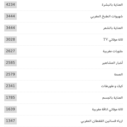
العناية بالبشرة
4234
شهيوات الطبخ المغربي
3444
العناية بالشعر
3444
لالة مولاتي TV
3028
حلويات مغربية
2627
أخبار المشاهير
2585
الصحة
2579
كيك و طورطات
2341
العناية بالجسم
1785
لالة مولاتي اناقة مغربية
1639
ازياء فساتين القفطان المغربي
1347