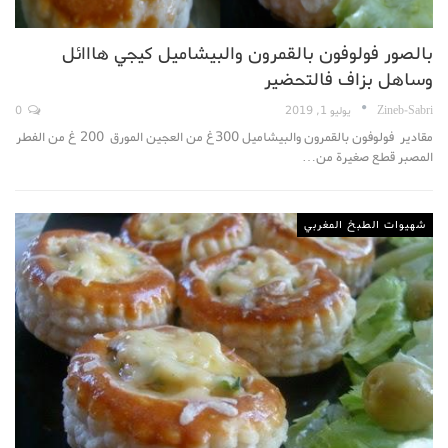
بالصور فولوفون بالقمرون والبيشاميل كيجي هااائل
وساهل بزاف فالتحضير
Zineb-Sabri
يوليو 1, 2019
0
مقادير فولوفون بالقمرون والبيشاميل 300غ من العجين المورق 200 غ من الفطر
المصبر قطع صغيرة من…
شهيوات الطبخ المغربي