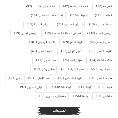
الطريقة
(130)
الفنانة دنيا بطمة
(142)
القضاء على الشيب
(97)
المقادير
(223)
المكونات
(116)
الملك محمد السادس
(101)
بسمة بوسيل
(139)
تبييض الاسنان
(231)
تبييض البشرة
(559)
تبييض الجسم
(332)
تبييض المنطقة الحساسة
(199)
تبييض اليدين
(119)
تعطير الجسم
(95)
تقوية الشعر
(109)
تكثيف الرموش
(101)
تكثيف الشعر
(195)
تلميع الاواني
(103)
تنعيم الشعر
(434)
حالات الشفاء
(124)
دنيا بطمة
(761)
سعد المجرد
(113)
سعد لمجرد
(226)
سعيدة شرف
(111)
سلمى رشيد
(167)
صباغة الشعر
(140)
طريقة التحضير
(151)
عدد الاصابات
(151)
فن
(427)
فوائد
(109)
كيكة
(117)
كيكة بالشكلاط
(97)
ليلى الحديوي
(97)
مشاهير
(428)
وصفة
(156)
وصفة لزيادة الوزن
(138)
تصنيفات