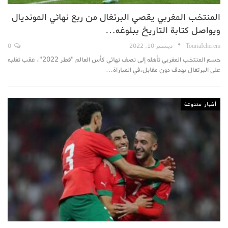
المنتخب المغربي يقصي البرتغال من ربع نهائي المونديال
ويواصل كتابة التاريخ ببلوغه…
TouriaIcherem
ديسمبر 10, 2022
0
حسم المنتخب المغربي تأهله إلى نصف نهائي كأس العالم "قطر 2022"، عقب تغلبه
على البرتغال بهدف دون مقابل،في المباراة…
أخبار متنوعة