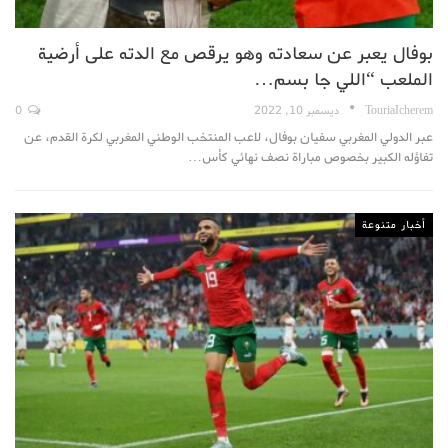
بوفال يعبر عن سعادته وهو يرقص مع الدته على أرضية
الملعب “اللي جا بسم…
TouriaIcherem
ديسمبر 10, 2022
0
عبر الدولي المغربي سفيان بوفال، لاعب المنتخب الوطني المغربي لكرة القدم، عن
تفاؤله الكبير بخصوص مباراة نصف نهائي كأس…
أخبار متنوعة