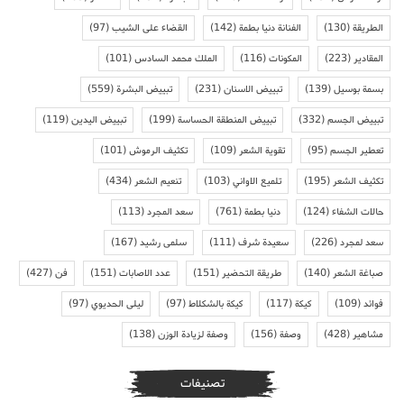
الطريقة
(130)
الفنانة دنيا بطمة
(142)
القضاء على الشيب
(97)
المقادير
(223)
المكونات
(116)
الملك محمد السادس
(101)
بسمة بوسيل
(139)
تبييض الاسنان
(231)
تبييض البشرة
(559)
تبييض الجسم
(332)
تبييض المنطقة الحساسة
(199)
تبييض اليدين
(119)
تعطير الجسم
(95)
تقوية الشعر
(109)
تكثيف الرموش
(101)
تكثيف الشعر
(195)
تلميع الاواني
(103)
تنعيم الشعر
(434)
حالات الشفاء
(124)
دنيا بطمة
(761)
سعد المجرد
(113)
سعد لمجرد
(226)
سعيدة شرف
(111)
سلمى رشيد
(167)
صباغة الشعر
(140)
طريقة التحضير
(151)
عدد الاصابات
(151)
فن
(427)
فوائد
(109)
كيكة
(117)
كيكة بالشكلاط
(97)
ليلى الحديوي
(97)
مشاهير
(428)
وصفة
(156)
وصفة لزيادة الوزن
(138)
تصنيفات