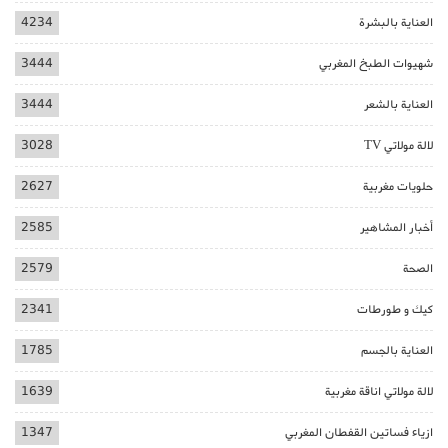
العناية بالبشرة
4234
شهيوات الطبخ المغربي
3444
العناية بالشعر
3444
لالة مولاتي TV
3028
حلويات مغربية
2627
أخبار المشاهير
2585
الصحة
2579
كيك و طورطات
2341
العناية بالجسم
1785
لالة مولاتي اناقة مغربية
1639
ازياء فساتين القفطان المغربي
1347