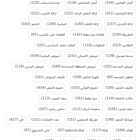
أخبار الفنانين
(104)
أخبار المشاهير
(118)
ابتسام تسكت
(120)
ازالة التجاعيد
(351)
ازالة الشعر الزائد
(151)
ازالة الشيب
(222)
ازالة الكرش
(137)
ازالة الكلف
(140)
البشرة
(194)
الشعر
(163)
الطريقة
(130)
الفنانة دنيا بطمة
(142)
القضاء على الشيب
(97)
المقادير
(223)
المكونات
(116)
الملك محمد السادس
(101)
بسمة بوسيل
(139)
تبييض الاسنان
(231)
تبييض البشرة
(559)
تبييض الجسم
(332)
تبييض المنطقة الحساسة
(199)
تبييض اليدين
(119)
تعطير الجسم
(95)
تقوية الشعر
(109)
تكثيف الرموش
(101)
تكثيف الشعر
(195)
تلميع الاواني
(103)
تنعيم الشعر
(434)
حالات الشفاء
(124)
دنيا بطمة
(761)
سعد المجرد
(113)
سعد لمجرد
(226)
سعيدة شرف
(111)
سلمى رشيد
(167)
صباغة الشعر
(140)
طريقة التحضير
(151)
عدد الاصابات
(151)
فن
(427)
فوائد
(109)
كيكة
(117)
كيكة بالشكلاط
(97)
ليلى الحديوي
(97)