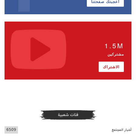
أعجبتك صفحتنا
1.5M
مشتركين
الاشتراك
فئات شعبية
أخبار المجتمع
6509