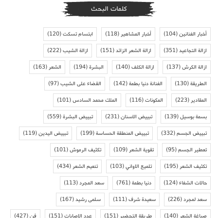
كلمات البحث
أخبار الفنانين
(104)
أخبار المشاهير
(118)
ابتسام تسكت
(120)
ازالة التجاعيد
(351)
ازالة الشعر الزائد
(151)
ازالة الشيب
(222)
ازالة الكرش
(137)
ازالة الكلف
(140)
البشرة
(194)
الشعر
(163)
الطريقة
(130)
الفنانة دنيا بطمة
(142)
القضاء على الشيب
(97)
المقادير
(223)
المكونات
(116)
الملك محمد السادس
(101)
بسمة بوسيل
(139)
تبييض الاسنان
(231)
تبييض البشرة
(559)
تبييض الجسم
(332)
تبييض المنطقة الحساسة
(199)
تبييض اليدين
(119)
تعطير الجسم
(95)
تقوية الشعر
(109)
تكثيف الرموش
(101)
تكثيف الشعر
(195)
تلميع الاواني
(103)
تنعيم الشعر
(434)
حالات الشفاء
(124)
دنيا بطمة
(761)
سعد المجرد
(113)
سعد لمجرد
(226)
سعيدة شرف
(111)
سلمى رشيد
(167)
صباغة الشعر
(140)
طريقة التحضير
(151)
عدد الاصابات
(151)
فن
(427)