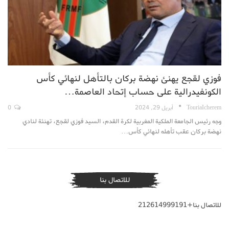
فوزي لقجع يهنئ نهضة بركان بالتأهل لنهائي كأس
الكونفيدرالية على حساب إتحاد العاصمة…
TouriaIcherem
أبريل 29, 2024
0
وجه رئيس الجامعة الملكية المغربية لكرة القدم، السيد فوزي لقجع، تهنئة لنادي
نهضة بركان عقب تأهله لنهائي كأس…
للاتصال بنا
للاتصال بنا+212614999191