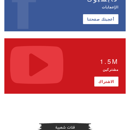
الإعجابات
أعجبتك صفحتنا
1.5M
مشتركين
الاشتراك
فئات شعبية