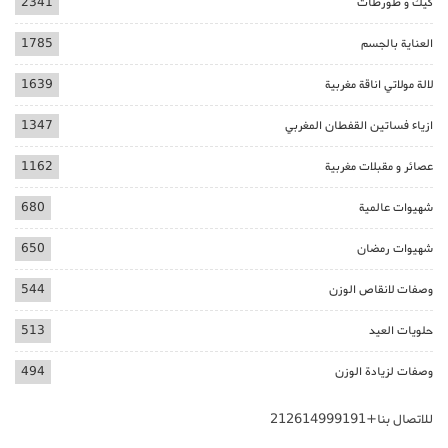
كيك و طورطات
2341
العناية بالجسم
1785
لالة مولاتي اناقة مغربية
1639
ازياء فساتين القفطان المغربي
1347
عصائر و مقبلات مغربية
1162
شهيوات عالمية
680
شهيوات رمضان
650
وصفات لانقاص الوزن
544
حلويات العيد
513
وصفات لزيادة الوزن
494
للاتصال بنا+212614999191