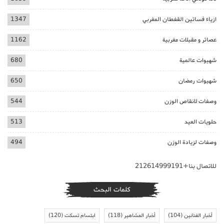
ازياء فساتين القفطان المغربي
1347
عصائر و مقبلات مغربية
1162
شهيوات عالمية
680
شهيوات رمضان
650
وصفات لانقاص الوزن
544
حلويات العيد
513
وصفات لزيادة الوزن
494
للاتصال بنا+212614999191
كلمات البحث
أخبار الفنانين
(104)
أخبار المشاهير
(118)
ابتسام تسكت
(120)