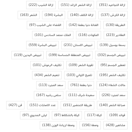
ازالة التجاعيد
(351)
ازالة الشعر الزائد
(151)
ازالة الشيب
(222)
ازالة الكرش
(137)
ازالة الكلف
(140)
البشرة
(194)
الشعر
(163)
الطريقة
(130)
الفنانة دنيا بطمة
(142)
القضاء على الشيب
(97)
المقادير
(223)
المكونات
(116)
الملك محمد السادس
(101)
بسمة بوسيل
(139)
تبييض الاسنان
(231)
تبييض البشرة
(559)
تبييض الجسم
(332)
تبييض المنطقة الحساسة
(199)
تبييض اليدين
(119)
تعطير الجسم
(95)
تقوية الشعر
(109)
تكثيف الرموش
(101)
تكثيف الشعر
(195)
تلميع الاواني
(103)
تنعيم الشعر
(434)
حالات الشفاء
(124)
دنيا بطمة
(761)
سعد المجرد
(113)
سعد لمجرد
(226)
سعيدة شرف
(111)
سلمى رشيد
(167)
صباغة الشعر
(140)
طريقة التحضير
(151)
عدد الاصابات
(151)
فن
(427)
فوائد
(109)
كيكة
(117)
كيكة بالشكلاط
(97)
ليلى الحديوي
(97)
مشاهير
(428)
وصفة
(156)
وصفة لزيادة الوزن
(138)