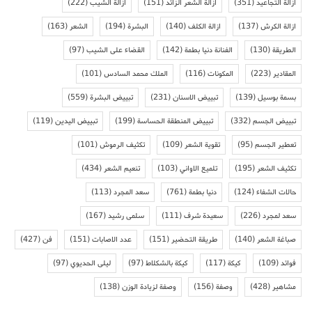
ازالة التجاعيد
(351)
ازالة الشعر الزائد
(151)
ازالة الشيب
(222)
ازالة الكرش
(137)
ازالة الكلف
(140)
البشرة
(194)
الشعر
(163)
الطريقة
(130)
الفنانة دنيا بطمة
(142)
القضاء على الشيب
(97)
المقادير
(223)
المكونات
(116)
الملك محمد السادس
(101)
بسمة بوسيل
(139)
تبييض الاسنان
(231)
تبييض البشرة
(559)
تبييض الجسم
(332)
تبييض المنطقة الحساسة
(199)
تبييض اليدين
(119)
تعطير الجسم
(95)
تقوية الشعر
(109)
تكثيف الرموش
(101)
تكثيف الشعر
(195)
تلميع الاواني
(103)
تنعيم الشعر
(434)
حالات الشفاء
(124)
دنيا بطمة
(761)
سعد المجرد
(113)
سعد لمجرد
(226)
سعيدة شرف
(111)
سلمى رشيد
(167)
صباغة الشعر
(140)
طريقة التحضير
(151)
عدد الاصابات
(151)
فن
(427)
فوائد
(109)
كيكة
(117)
كيكة بالشكلاط
(97)
ليلى الحديوي
(97)
مشاهير
(428)
وصفة
(156)
وصفة لزيادة الوزن
(138)