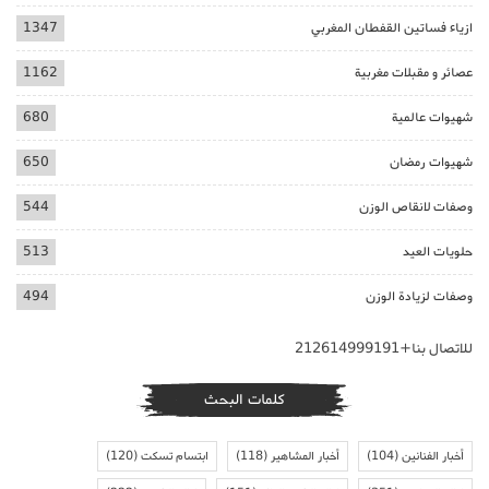
ازياء فساتين القفطان المغربي
1347
عصائر و مقبلات مغربية
1162
شهيوات عالمية
680
شهيوات رمضان
650
وصفات لانقاص الوزن
544
حلويات العيد
513
وصفات لزيادة الوزن
494
للاتصال بنا+212614999191
كلمات البحث
أخبار الفنانين
(104)
أخبار المشاهير
(118)
ابتسام تسكت
(120)