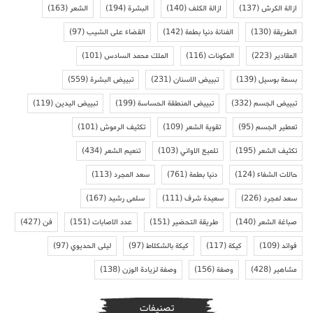
ازالة الكرش
(137)
ازالة الكلف
(140)
البشرة
(194)
الشعر
(163)
الطريقة
(130)
الفنانة دنيا بطمة
(142)
القضاء على الشيب
(97)
المقادير
(223)
المكونات
(116)
الملك محمد السادس
(101)
بسمة بوسيل
(139)
تبييض الاسنان
(231)
تبييض البشرة
(559)
تبييض الجسم
(332)
تبييض المنطقة الحساسة
(199)
تبييض اليدين
(119)
تعطير الجسم
(95)
تقوية الشعر
(109)
تكثيف الرموش
(101)
تكثيف الشعر
(195)
تلميع الاواني
(103)
تنعيم الشعر
(434)
حالات الشفاء
(124)
دنيا بطمة
(761)
سعد المجرد
(113)
سعد لمجرد
(226)
سعيدة شرف
(111)
سلمى رشيد
(167)
صباغة الشعر
(140)
طريقة التحضير
(151)
عدد الاصابات
(151)
فن
(427)
فوائد
(109)
كيكة
(117)
كيكة بالشكلاط
(97)
ليلى الحديوي
(97)
مشاهير
(428)
وصفة
(156)
وصفة لزيادة الوزن
(138)
تصنيفات