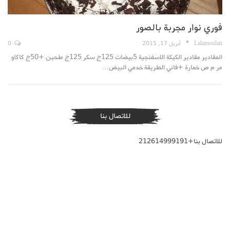
فوري نوار مجربة بالصور
Lalamoulati
أبريل 17, 2015
0
المقادير مقادير الكيكة الاسفنجية 5بيضات 125ج سكر 125ج طحين +50ج كاكاو
مر م ص خمارة +فاني الطريقة خدمي البيض…
للاتصال بنا
للاتصال بنا+212614999191