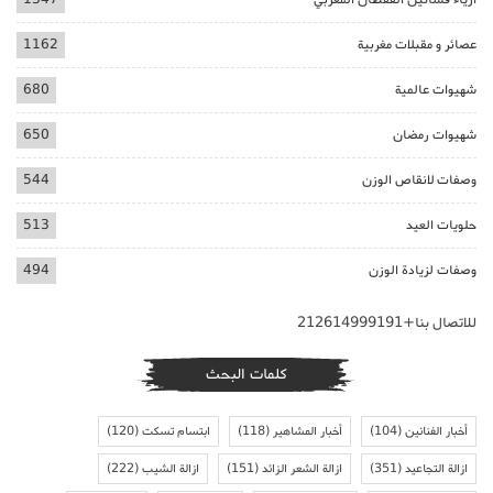
عصائر و مقبلات مغربية
1162
شهيوات عالمية
680
شهيوات رمضان
650
وصفات لانقاص الوزن
544
حلويات العيد
513
وصفات لزيادة الوزن
494
للاتصال بنا+212614999191
كلمات البحث
أخبار الفنانين
(104)
أخبار المشاهير
(118)
ابتسام تسكت
(120)
ازالة التجاعيد
(351)
ازالة الشعر الزائد
(151)
ازالة الشيب
(222)