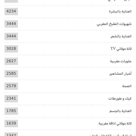
العناية بالبشرة
4234
شهيوات الطبخ المغربي
3444
العناية بالشعر
3444
لالة مولاتي TV
3028
حلويات مغربية
2627
أخبار المشاهير
2585
الصحة
2579
كيك و طورطات
2341
العناية بالجسم
1785
لالة مولاتي اناقة مغربية
1639
ازياء فساتين القفطان المغربي
1347