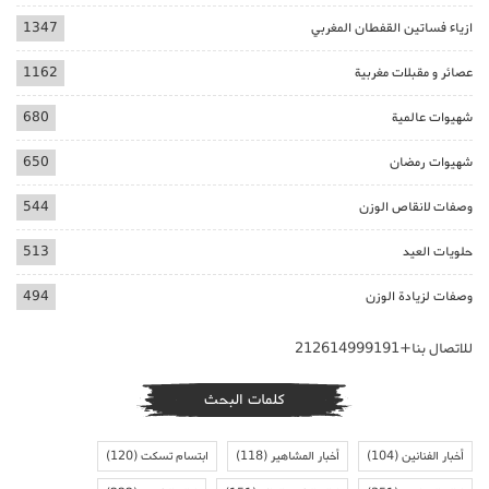
ازياء فساتين القفطان المغربي
1347
عصائر و مقبلات مغربية
1162
شهيوات عالمية
680
شهيوات رمضان
650
وصفات لانقاص الوزن
544
حلويات العيد
513
وصفات لزيادة الوزن
494
للاتصال بنا+212614999191
كلمات البحث
أخبار الفنانين
(104)
أخبار المشاهير
(118)
ابتسام تسكت
(120)