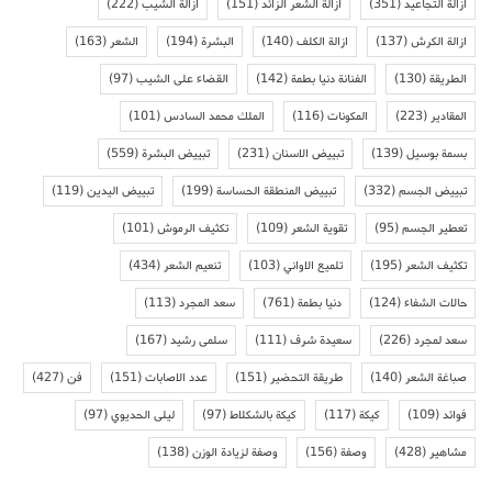
ازالة التجاعيد
(351)
ازالة الشعر الزائد
(151)
ازالة الشيب
(222)
ازالة الكرش
(137)
ازالة الكلف
(140)
البشرة
(194)
الشعر
(163)
الطريقة
(130)
الفنانة دنيا بطمة
(142)
القضاء على الشيب
(97)
المقادير
(223)
المكونات
(116)
الملك محمد السادس
(101)
بسمة بوسيل
(139)
تبييض الاسنان
(231)
تبييض البشرة
(559)
تبييض الجسم
(332)
تبييض المنطقة الحساسة
(199)
تبييض اليدين
(119)
تعطير الجسم
(95)
تقوية الشعر
(109)
تكثيف الرموش
(101)
تكثيف الشعر
(195)
تلميع الاواني
(103)
تنعيم الشعر
(434)
حالات الشفاء
(124)
دنيا بطمة
(761)
سعد المجرد
(113)
سعد لمجرد
(226)
سعيدة شرف
(111)
سلمى رشيد
(167)
صباغة الشعر
(140)
طريقة التحضير
(151)
عدد الاصابات
(151)
فن
(427)
فوائد
(109)
كيكة
(117)
كيكة بالشكلاط
(97)
ليلى الحديوي
(97)
مشاهير
(428)
وصفة
(156)
وصفة لزيادة الوزن
(138)